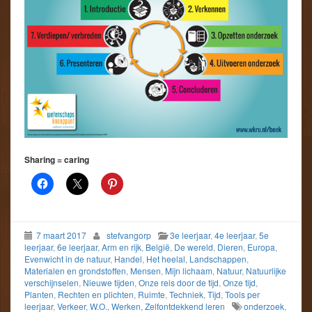
Sharing = caring
7 maart 2017
stefvangorp
3e leerjaar
,
4e leerjaar
,
5e
leerjaar
,
6e leerjaar
,
Arm en rijk
,
België
,
De wereld
,
Dieren
,
Europa
,
Evenwicht in de natuur
,
Handel
,
Het heelal
,
Landschappen
,
Materialen en grondstoffen
,
Mensen
,
Mijn lichaam
,
Natuur
,
Natuurlijke
verschijnselen
,
Nieuwe tijden
,
Onze reis door de tijd
,
Onze tijd
,
Planten
,
Rechten en plichten
,
Ruimte
,
Techniek
,
Tijd
,
Tools per
leerjaar
,
Verkeer
,
W.O.
,
Werken
,
Zelfontdekkend leren
onderzoek
,