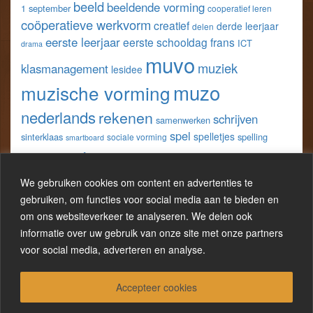
beeld
beeldende vorming
1 september
cooperatief leren
Facebook
Twitter
Pinterest
LinkedIn
coöperatieve werkvorm
creatief
derde leerjaar
delen
eerste leerjaar
eerste schooldag
frans
ICT
drama
muvo
muziek
klasmanagement
lesidee
muzo
muzische vorming
nederlands
rekenen
schrijven
samenwerken
spel
spelletjes
sinterklaas
spelling
sociale vorming
smartboard
taal
techniek
tweede leerjaar
vijfde
spreken
tablet
wereldoriëntatie
We gebruiken cookies om content en advertenties te
w.o.
leerjaar
werkblad
gebruiken, om functies voor social media aan te bieden en
wo
wiskunde
wero
om ons websiteverkeer te analyseren. We delen ook
zelfevaluatie
werkbladen
informatie over uw gebruik van onze site met onze partners
zesde leerjaar
zelfreflectie
voor social media, adverteren en analyse.
Accepteer cookies
Proudly powered by WordPress
|
Theme:
LineDay
.