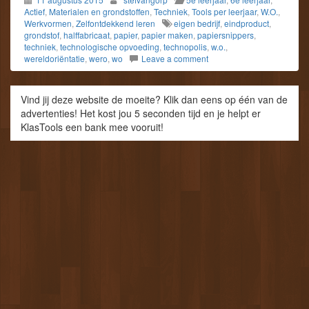
Actief
,
Materialen en grondstoffen
,
Techniek
,
Tools per leerjaar
,
W.O.
,
Werkvormen
,
Zelfontdekkend leren
eigen bedrijf
,
eindproduct
,
grondstof
,
halffabricaat
,
papier
,
papier maken
,
papiersnippers
,
techniek
,
technologische opvoeding
,
technopolis
,
w.o.
,
wereldoriëntatie
,
wero
,
wo
Leave a comment
Vind jij deze website de moeite? Klik dan eens op één van de
advertenties! Het kost jou 5 seconden tijd en je helpt er
KlasTools een bank mee vooruit!