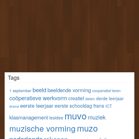
Tags
beeld
beeldende vorming
1 september
cooperatief leren
coöperatieve werkvorm
creatief
derde leerjaar
delen
eerste leerjaar
eerste schooldag
frans
ICT
drama
muvo
muziek
klasmanagement
lesidee
muzo
muzische vorming
nederlands
rekenen