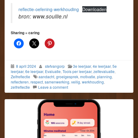
reflectie-oefening-werkhouding
Downloaden
bron: www.soullie.nl
Sharing = caring
8 april 2024
stefvangorp
3e leerjaar
,
4e leerjaar
,
5e
leerjaar
,
6e leerjaar
,
Evaluatie
,
Tools per leerjaar
,
zelfevaluatie
,
Zelfreflectie
aandacht
,
groeigesprek
,
motivatie
,
planning
,
reflecteren
,
respect
,
samenwerking
,
veilig
,
werkhouding
,
zelfreflectie
Leave a comment