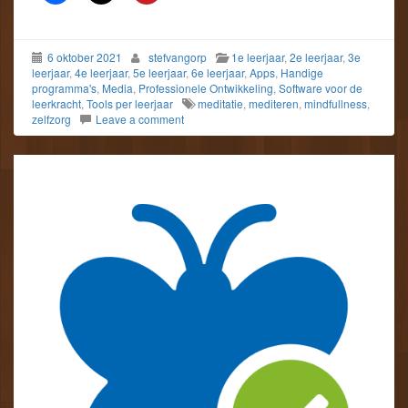
6 oktober 2021
stefvangorp
1e leerjaar
,
2e leerjaar
,
3e
leerjaar
,
4e leerjaar
,
5e leerjaar
,
6e leerjaar
,
Apps
,
Handige
programma's
,
Media
,
Professionele Ontwikkeling
,
Software voor de
leerkracht
,
Tools per leerjaar
meditatie
,
mediteren
,
mindfullness
,
zelfzorg
Leave a comment