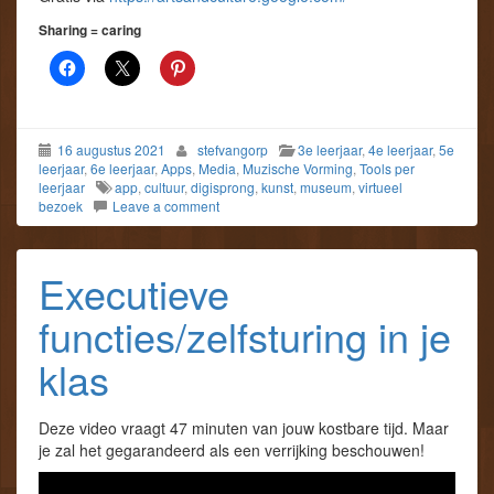
Sharing = caring
16 augustus 2021
stefvangorp
3e leerjaar
,
4e leerjaar
,
5e
leerjaar
,
6e leerjaar
,
Apps
,
Media
,
Muzische Vorming
,
Tools per
leerjaar
app
,
cultuur
,
digisprong
,
kunst
,
museum
,
virtueel
bezoek
Leave a comment
Executieve
functies/zelfsturing in je
klas
Deze video vraagt 47 minuten van jouw kostbare tijd. Maar
je zal het gegarandeerd als een verrijking beschouwen!