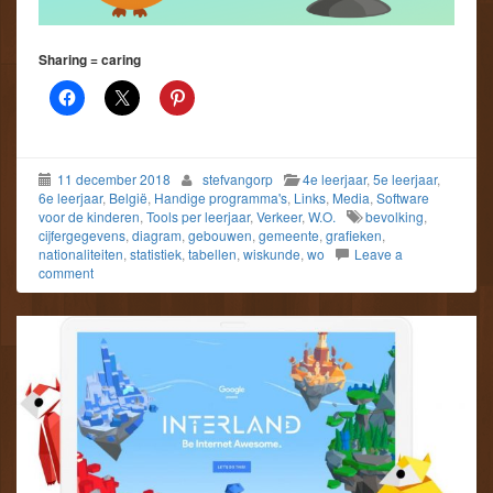
Sharing = caring
11 december 2018
stefvangorp
4e leerjaar
,
5e leerjaar
,
6e leerjaar
,
België
,
Handige programma's
,
Links
,
Media
,
Software
voor de kinderen
,
Tools per leerjaar
,
Verkeer
,
W.O.
bevolking
,
cijfergegevens
,
diagram
,
gebouwen
,
gemeente
,
grafieken
,
nationaliteiten
,
statistiek
,
tabellen
,
wiskunde
,
wo
Leave a
comment