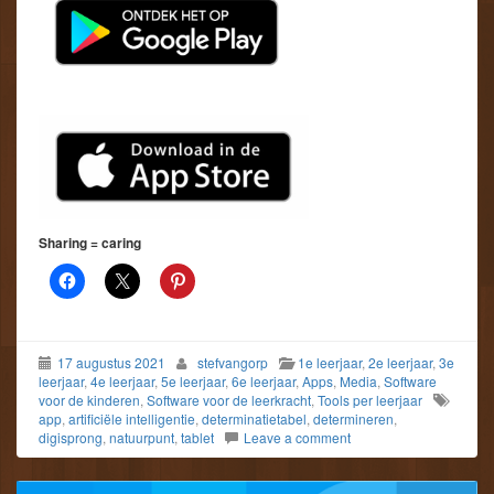
Sharing = caring
17 augustus 2021
stefvangorp
1e leerjaar
,
2e leerjaar
,
3e
leerjaar
,
4e leerjaar
,
5e leerjaar
,
6e leerjaar
,
Apps
,
Media
,
Software
voor de kinderen
,
Software voor de leerkracht
,
Tools per leerjaar
app
,
artificiële intelligentie
,
determinatietabel
,
determineren
,
digisprong
,
natuurpunt
,
tablet
Leave a comment