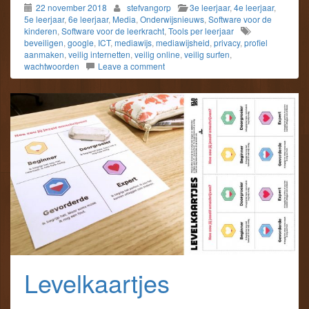
22 november 2018
stefvangorp
3e leerjaar
,
4e leerjaar
,
5e leerjaar
,
6e leerjaar
,
Media
,
Onderwijsnieuws
,
Software voor de
kinderen
,
Software voor de leerkracht
,
Tools per leerjaar
beveiligen
,
google
,
ICT
,
mediawijs
,
mediawijsheid
,
privacy
,
profiel
aanmaken
,
veilig internetten
,
veilig online
,
veilig surfen
,
wachtwoorden
Leave a comment
Levelkaartjes