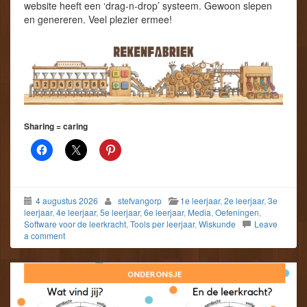
website heeft een ‘drag-n-drop’ systeem. Gewoon slepen
en genereren. Veel plezier ermee!
Sharing = caring
4 augustus 2026
stefvangorp
1e leerjaar
,
2e leerjaar
,
3e
leerjaar
,
4e leerjaar
,
5e leerjaar
,
6e leerjaar
,
Media
,
Oefeningen
,
Software voor de leerkracht
,
Tools per leerjaar
,
Wiskunde
Leave
a comment