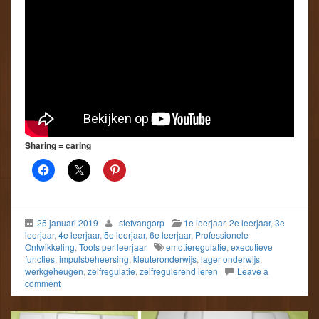
Sharing = caring
25 januari 2019
stefvangorp
1e leerjaar
,
2e leerjaar
,
3e
leerjaar
,
4e leerjaar
,
5e leerjaar
,
6e leerjaar
,
Professionele
Ontwikkeling
,
Tools per leerjaar
emotieregulatie
,
executieve
functies
,
impulsbeheersing
,
kleuteronderwijs
,
lager onderwijs
,
werkgeheugen
,
zelfregulatie
,
zelfregulerend leren
Leave a
comment