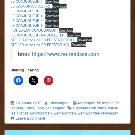
LE-CONJUGUEUR-1
Download
LE-petit-CONJUGUEUR-2
Download
LE-CONJUGUEUR-3
Download
LE-CONJUGUEUR-4
Download
LE-CONJUGUEUR-5
Download
LE-CONJUGUEUR-6
Download
FICHES-LAM-CONJUGAISON
Download
LE-CONJUGUEUR-A-COMPLETER
Download
ATELIER-verbes-en-ER-PRESENT-RITUEL
Download
ATELIER-verbes-en-ER-PRESENT-IND
Download
bron:
https://www.recreatisse.com
Sharing = caring
23 januari 2019
stefvangorp
4e leerjaar
,
5e leerjaar
,
6e
leerjaar
,
Frans
,
Tools per leerjaar
automatiseren
,
frans
,
franse
les
,
Franse werkwoorden
,
werkwoorden
,
werkwoorden vervoegen
Leave a comment