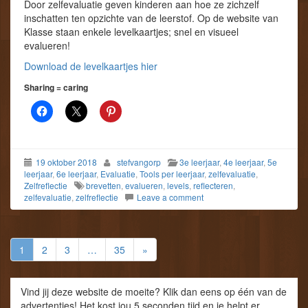
Door zelfevaluatie geven kinderen aan hoe ze zichzelf
inschatten ten opzichte van de leerstof. Op de website van
Klasse staan enkele levelkaartjes; snel en visueel
evalueren!
Download de levelkaartjes hier
Sharing = caring
19 oktober 2018
stefvangorp
3e leerjaar
,
4e leerjaar
,
5e
leerjaar
,
6e leerjaar
,
Evaluatie
,
Tools per leerjaar
,
zelfevaluatie
,
Zelfreflectie
brevetten
,
evalueren
,
levels
,
reflecteren
,
zelfevaluatie
,
zelfreflectie
Leave a comment
1
2
3
…
35
»
Vind jij deze website de moeite? Klik dan eens op één van de
advertenties! Het kost jou 5 seconden tijd en je helpt er