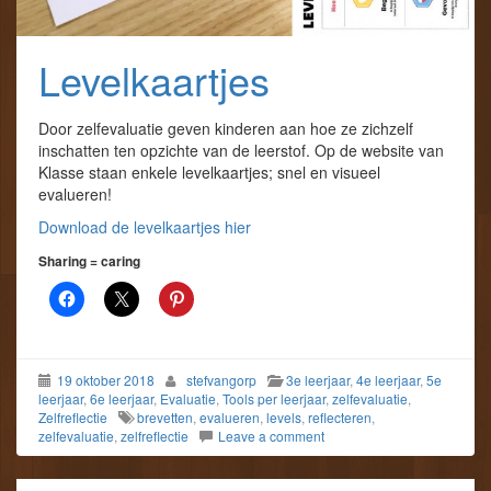
Levelkaartjes
Door zelfevaluatie geven kinderen aan hoe ze zichzelf
inschatten ten opzichte van de leerstof. Op de website van
Klasse staan enkele levelkaartjes; snel en visueel
evalueren!
Download de levelkaartjes hier
Sharing = caring
19 oktober 2018
stefvangorp
3e leerjaar
,
4e leerjaar
,
5e
leerjaar
,
6e leerjaar
,
Evaluatie
,
Tools per leerjaar
,
zelfevaluatie
,
Zelfreflectie
brevetten
,
evalueren
,
levels
,
reflecteren
,
zelfevaluatie
,
zelfreflectie
Leave a comment