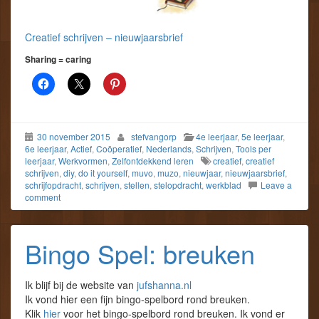
Creatief schrijven – nieuwjaarsbrief
Sharing = caring
30 november 2015
stefvangorp
4e leerjaar
,
5e leerjaar
,
6e leerjaar
,
Actief
,
Coöperatief
,
Nederlands
,
Schrijven
,
Tools per
leerjaar
,
Werkvormen
,
Zelfontdekkend leren
creatief
,
creatief
schrijven
,
diy
,
do it yourself
,
muvo
,
muzo
,
nieuwjaar
,
nieuwjaarsbrief
,
schrijfopdracht
,
schrijven
,
stellen
,
stelopdracht
,
werkblad
Leave a
comment
Bingo Spel: breuken
Ik blijf bij de website van
jufshanna.nl
Ik vond hier een fijn bingo-spelbord rond breuken.
Klik
hier
voor het bingo-spelbord rond breuken. Ik vond er