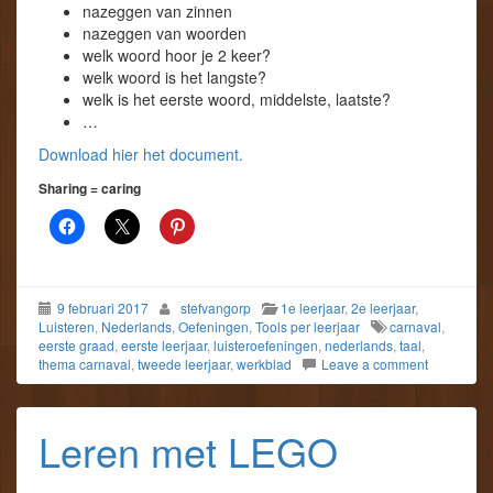
nazeggen van zinnen
nazeggen van woorden
welk woord hoor je 2 keer?
welk woord is het langste?
welk is het eerste woord, middelste, laatste?
…
Download hier het document.
Sharing = caring
9 februari 2017
stefvangorp
1e leerjaar
,
2e leerjaar
,
Luisteren
,
Nederlands
,
Oefeningen
,
Tools per leerjaar
carnaval
,
eerste graad
,
eerste leerjaar
,
luisteroefeningen
,
nederlands
,
taal
,
thema carnaval
,
tweede leerjaar
,
werkblad
Leave a comment
Leren met LEGO