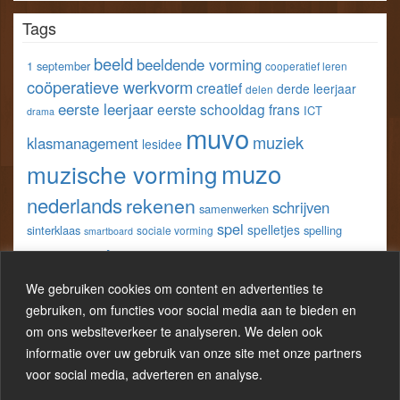
profiel
profiel
profiel
profiel
Tags
van
van
van
van
klastools
klastools
stefvangorp
StefVanGorp
op
op
op
op
beeld
beeldende vorming
1 september
cooperatief leren
Facebook
Twitter
Pinterest
LinkedIn
coöperatieve werkvorm
creatief
derde leerjaar
delen
eerste leerjaar
eerste schooldag
frans
ICT
drama
muvo
muziek
klasmanagement
lesidee
muzo
muzische vorming
nederlands
rekenen
schrijven
samenwerken
spel
spelletjes
sinterklaas
spelling
sociale vorming
smartboard
taal
techniek
tweede leerjaar
vijfde
spreken
tablet
wereldoriëntatie
We gebruiken cookies om content en advertenties te
w.o.
leerjaar
werkblad
gebruiken, om functies voor social media aan te bieden en
wo
wiskunde
wero
om ons websiteverkeer te analyseren. We delen ook
zelfevaluatie
werkbladen
informatie over uw gebruik van onze site met onze partners
zesde leerjaar
zelfreflectie
voor social media, adverteren en analyse.