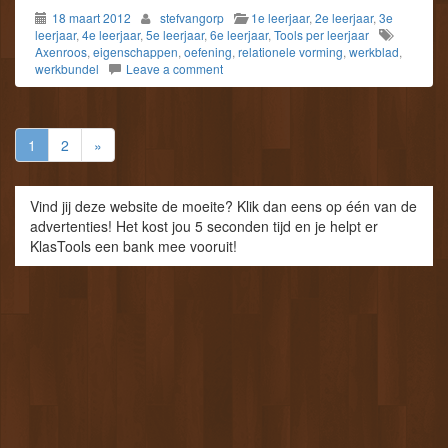
18 maart 2012
stefvangorp
1e leerjaar
,
2e leerjaar
,
3e
leerjaar
,
4e leerjaar
,
5e leerjaar
,
6e leerjaar
,
Tools per leerjaar
Axenroos
,
eigenschappen
,
oefening
,
relationele vorming
,
werkblad
,
werkbundel
Leave a comment
1
2
»
Vind jij deze website de moeite? Klik dan eens op één van de
advertenties! Het kost jou 5 seconden tijd en je helpt er
KlasTools een bank mee vooruit!