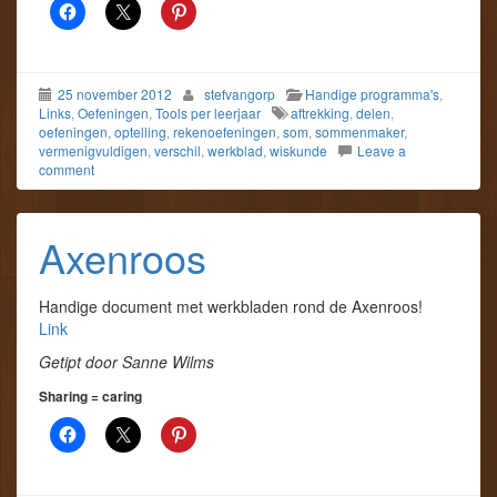
25 november 2012
stefvangorp
Handige programma's
,
Links
,
Oefeningen
,
Tools per leerjaar
aftrekking
,
delen
,
oefeningen
,
optelling
,
rekenoefeningen
,
som
,
sommenmaker
,
vermenigvuldigen
,
verschil
,
werkblad
,
wiskunde
Leave a
comment
Axenroos
Handige document met werkbladen rond de Axenroos!
Link
Getipt door Sanne Wilms
Sharing = caring