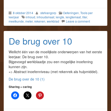
8 oktober 2014
stefvangorp
Oefeningen
,
Tools per
leerjaar
inhoud
,
inhoudsmaat
,
lengte
,
lengtemaat
,
liter
,
meetkunde
,
meter
,
rekenen
,
werkblad
Leave a comment
De brug over 10
Wellicht één van de moeilijkste onderwerpen van het eerste
leerjaar. De brug over 10.
Bijgevoegd werkblaadje zou een mogelijke inoefening
kunnen zijn.
=> Abstract inoefenniveau (met rekenrek als hulpmiddel).
De brug over de 10 (1)
Sharing = caring