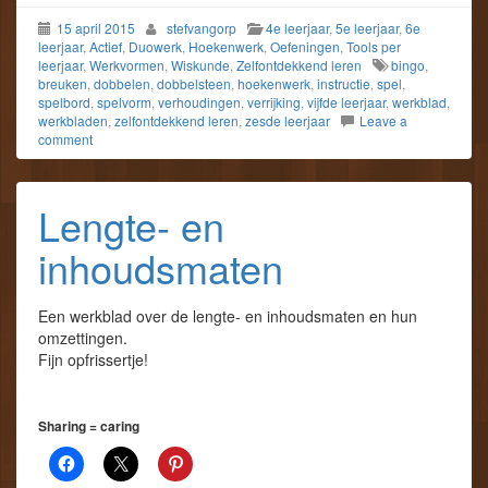
15 april 2015
stefvangorp
4e leerjaar
,
5e leerjaar
,
6e
leerjaar
,
Actief
,
Duowerk
,
Hoekenwerk
,
Oefeningen
,
Tools per
leerjaar
,
Werkvormen
,
Wiskunde
,
Zelfontdekkend leren
bingo
,
breuken
,
dobbelen
,
dobbelsteen
,
hoekenwerk
,
instructie
,
spel
,
spelbord
,
spelvorm
,
verhoudingen
,
verrijking
,
vijfde leerjaar
,
werkblad
,
werkbladen
,
zelfontdekkend leren
,
zesde leerjaar
Leave a
comment
Lengte- en
inhoudsmaten
Een werkblad over de lengte- en inhoudsmaten en hun
omzettingen.
Fijn opfrissertje!
Sharing = caring