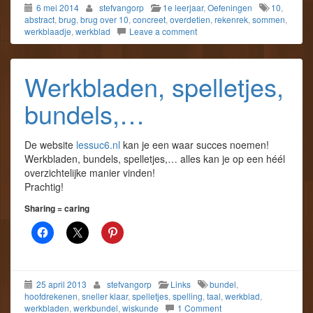
6 mei 2014
stefvangorp
1e leerjaar
,
Oefeningen
10
,
abstract
,
brug
,
brug over 10
,
concreet
,
overdetien
,
rekenrek
,
sommen
,
werkblaadje
,
werkblad
Leave a comment
Werkbladen, spelletjes,
bundels,…
De website
lessuc6.nl
kan je een waar succes noemen!
Werkbladen, bundels, spelletjes,… alles kan je op een héél
overzichtelijke manier vinden!
Prachtig!
Sharing = caring
25 april 2013
stefvangorp
Links
bundel
,
hoofdrekenen
,
sneller klaar
,
spelletjes
,
spelling
,
taal
,
werkblad
,
werkbladen
,
werkbundel
,
wiskunde
1 Comment