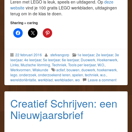
Leren met LEGO is leuk, speels en uitdagend. Op
deze
website
vind je 100 gratis LEGO werkbladen, uitdagingen
terug om in de klas te doen.
Sharing = caring
22 februari 2016
stefvangorp
1e leerjaar
,
2e leerjaar
,
3e
leerjaar
,
4e leerjaar
,
5e leerjaar
,
6e leerjaar
,
Duowerk
,
Hoekenwerk
,
Links
,
Muzische Vorming
,
Techniek
,
Tools per leerjaar
,
W.O.
,
Werkvormen
,
Wiskunde
actief
,
bouwen
,
duowerk
,
hoekenwerk
,
lego
,
onderzoek
,
onderzoekend leren
,
spelen
,
techniek
,
w.o.
,
wereldoriëntatie
,
werkblad
,
werkbladen
,
wo
Leave a comment
Creatief Schrijven: een
Nieuwjaarsbrief