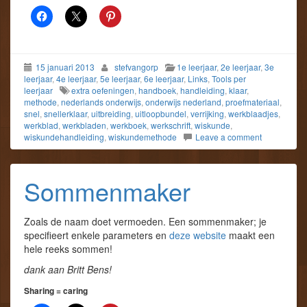
15 januari 2013
stefvangorp
1e leerjaar
,
2e leerjaar
,
3e
leerjaar
,
4e leerjaar
,
5e leerjaar
,
6e leerjaar
,
Links
,
Tools per
leerjaar
extra oefeningen
,
handboek
,
handleiding
,
klaar
,
methode
,
nederlands onderwijs
,
onderwijs nederland
,
proefmateriaal
,
snel
,
snellerklaar
,
uitbreiding
,
uitloopbundel
,
verrijking
,
werkblaadjes
,
werkblad
,
werkbladen
,
werkboek
,
werkschrift
,
wiskunde
,
wiskundehandleiding
,
wiskundemethode
Leave a comment
Sommenmaker
Zoals de naam doet vermoeden. Een sommenmaker; je
specifieert enkele parameters en
deze website
maakt een
hele reeks sommen!
dank aan Britt Bens!
Sharing = caring