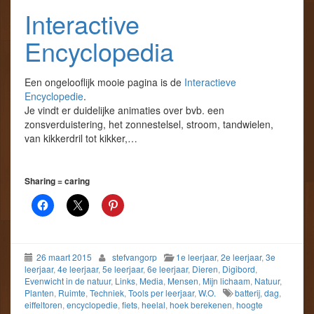
Interactive
Encyclopedia
Een ongelooflijk mooie pagina is de
Interactieve
Encyclopedie
.
Je vindt er duidelijke animaties over bvb. een
zonsverduistering, het zonnestelsel, stroom, tandwielen,
van kikkerdril tot kikker,…
Sharing = caring
26 maart 2015
stefvangorp
1e leerjaar
,
2e leerjaar
,
3e
leerjaar
,
4e leerjaar
,
5e leerjaar
,
6e leerjaar
,
Dieren
,
Digibord
,
Evenwicht in de natuur
,
Links
,
Media
,
Mensen
,
Mijn lichaam
,
Natuur
,
Planten
,
Ruimte
,
Techniek
,
Tools per leerjaar
,
W.O.
batterij
,
dag
,
eiffeltoren
,
encyclopedie
,
fiets
,
heelal
,
hoek berekenen
,
hoogte