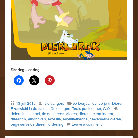
Sharing = caring
13 juli 2015
stefvangorp
5e leerjaar
,
6e leerjaar
,
Dieren
,
Evenwicht in de natuur
,
Oefeningen
,
Tools per leerjaar
,
W.O.
determinatietabel
,
determineren
,
dieren
,
dieren determineren
,
dierenrijk
,
eindhoven
,
evolutie
,
evolutietheorie
,
gewervelde dieren
,
ongewervelde dieren
,
ordening
Leave a comment