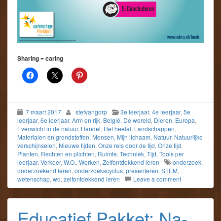
Sharing = caring
7 maart 2017
stefvangorp
3e leerjaar
,
4e leerjaar
,
5e
leerjaar
,
6e leerjaar
,
Arm en rijk
,
België
,
De wereld
,
Dieren
,
Europa
,
Evenwicht in de natuur
,
Handel
,
Het heelal
,
Landschappen
,
Materialen en grondstoffen
,
Mensen
,
Mijn lichaam
,
Natuur
,
Natuurlijke
verschijnselen
,
Nieuwe tijden
,
Onze reis door de tijd
,
Onze tijd
,
Planten
,
Rechten en plichten
,
Ruimte
,
Techniek
,
Tijd
,
Tools per
leerjaar
,
Verkeer
,
W.O.
,
Werken
,
Zelfontdekkend leren
onderzoek
,
onderzoekend leren
,
onderzoekscyclus
,
presenteren
,
STEM
,
wetenschap
,
wo
,
zelfontdekkend leren
Leave a comment
Educatief Pakket: Na-