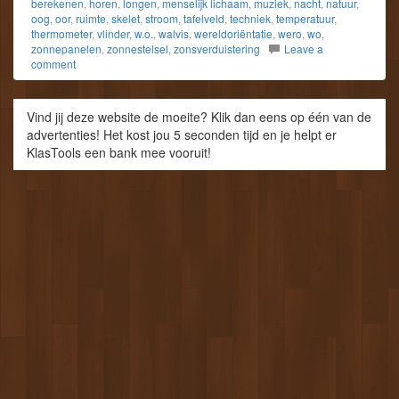
berekenen
,
horen
,
longen
,
menselijk lichaam
,
muziek
,
nacht
,
natuur
,
oog
,
oor
,
ruimte
,
skelet
,
stroom
,
tafelveld
,
techniek
,
temperatuur
,
thermometer
,
vlinder
,
w.o.
,
walvis
,
wereldoriëntatie
,
wero
,
wo
,
zonnepanelen
,
zonnestelsel
,
zonsverduistering
Leave a
comment
Vind jij deze website de moeite? Klik dan eens op één van de
advertenties! Het kost jou 5 seconden tijd en je helpt er
KlasTools een bank mee vooruit!