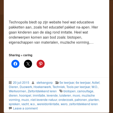
Technopolis biedt op zijn website heel wat educatieve
pakketten aan, zoals het educatief pakket na-apen. Hier
gaan kinderen aan de slag rond imitatie. Heel wat
onderwerpen komen aan bod zoals: biotopen,
eigenschappen van materialen, muzische vorming,…
Sharing = caring
20 juli 2015
stefvangorp
5e leerjaar
,
6e leerjaar
,
Actief
,
Dieren
,
Duowerk
,
Hoekenwerk
,
Techniek
,
Tools per leerjaar
,
W.O.
,
Werkvormen
,
Zelfontdekkend leren
biotopen
,
camouflage
,
dieren
,
hoorspel
,
immitatie
,
levende
,
luisteren
,
muvo
,
muzische
vorming
,
muzo
,
niet-levende natuur
,
onderzoek
,
patronen
,
planten
,
spreken
,
vacht
,
w.o.
,
wereldoriëntatie
,
wero
,
zelfontdekkend leren
Leave a comment