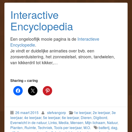
Interactive
Encyclopedia
Een ongelooflijk mooie pagina is de
Interactieve
Encyclopedie
.
Je vindt er duidelijke animaties over bvb. een
zonsverduistering, het zonnestelsel, stroom, tandwielen,
van kikkerdril tot kikker,…
Sharing = caring
26 maart 2015
stefvangorp
1e leerjaar
,
2e leerjaar
,
3e
leerjaar
,
4e leerjaar
,
5e leerjaar
,
6e leerjaar
,
Dieren
,
Digibord
,
Evenwicht in de natuur
,
Links
,
Media
,
Mensen
,
Mijn lichaam
,
Natuur
,
Planten
,
Ruimte
,
Techniek
,
Tools per leerjaar
,
W.O.
batterij
,
dag
,