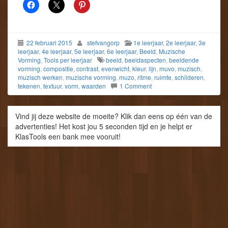
22 februari 2015
stefvangorp
1e leerjaar
,
2e leerjaar
,
3e
leerjaar
,
4e leerjaar
,
5e leerjaar
,
6e leerjaar
,
Beeld
,
Muzische
Vorming
,
Tools per leerjaar
beeld
,
beeldaspecten
,
beeldende
vorming
,
compositie
,
contrast
,
evenwicht
,
kleur
,
lijn
,
muvo
,
muzisch
,
muzisch werken
,
muzische vorming
,
muzo
,
ritme
,
ruimte
,
schilderen
,
tekenen
,
textuur
,
vorm
,
waarden
1 Comment
Vind jij deze website de moeite? Klik dan eens op één van de
advertenties! Het kost jou 5 seconden tijd en je helpt er
KlasTools een bank mee vooruit!