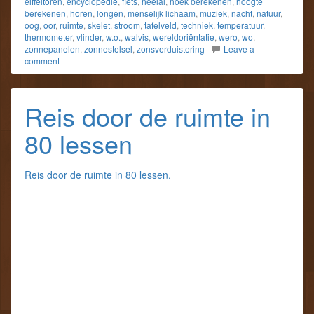
eiffeltoren
,
encyclopedie
,
fiets
,
heelal
,
hoek berekenen
,
hoogte
berekenen
,
horen
,
longen
,
menselijk lichaam
,
muziek
,
nacht
,
natuur
,
oog
,
oor
,
ruimte
,
skelet
,
stroom
,
tafelveld
,
techniek
,
temperatuur
,
thermometer
,
vlinder
,
w.o.
,
walvis
,
wereldoriëntatie
,
wero
,
wo
,
zonnepanelen
,
zonnestelsel
,
zonsverduistering
Leave a
comment
Reis door de ruimte in
80 lessen
Reis door de ruimte in 80 lessen.