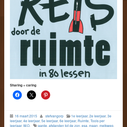
Sharing = caring
16 maart 2015
stefvangorp
1e leerjaar
,
2e leerjaar
,
3e
leerjaar
,
4e leerjaar
,
5e leerjaar
,
6e leerjaar
,
Ruimte
,
Tools per
leerjaar
,
W.O.
aarde
,
afstanden tot de zon
,
esa
,
maan
,
melkweg
,