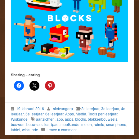
Sharing = caring
19 februari 2016
stefvangorp
2e leerjaar
,
3e leerjaar
,
4e
leerjaar
,
5e leerjaar
,
6e leerjaar
,
Apps
,
Media
,
Tools per leerjaar
,
Wiskunde
aanzichten
,
app
,
apps
,
blocks
,
blokkenbouwsels
,
bouwen
,
bouwsels
,
ios
,
ipad
,
meetkunde
,
meten
,
ruimte
,
smartphone
,
tablet
,
wiskunde
Leave a comment