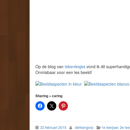
Op de blog van
tekenlesjes
vond ik dit superhandig
Onmisbaar voor een les beeld!
Sharing = caring
22 februari 2015
stefvangorp
1e leerjaar
,
2e lee