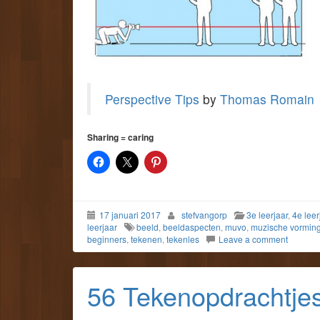
Perspective Tips
by
Thomas Romain
Sharing = caring
17 januari 2017
stefvangorp
3e leerjaar
,
4e leer
leerjaar
beeld
,
beeldaspecten
,
muvo
,
muzische vormin
beginners
,
tekenen
,
tekenles
Leave a comment
56 Tekenopdrachtje