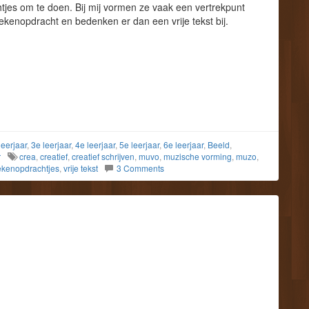
tjes om te doen. Bij mij vormen ze vaak een vertrekpunt
tekenopdracht en bedenken er dan een vrije tekst bij.
leerjaar
,
3e leerjaar
,
4e leerjaar
,
5e leerjaar
,
6e leerjaar
,
Beeld
,
r
crea
,
creatief
,
creatief schrijven
,
muvo
,
muzische vorming
,
muzo
,
ekenopdrachtjes
,
vrije tekst
3 Comments