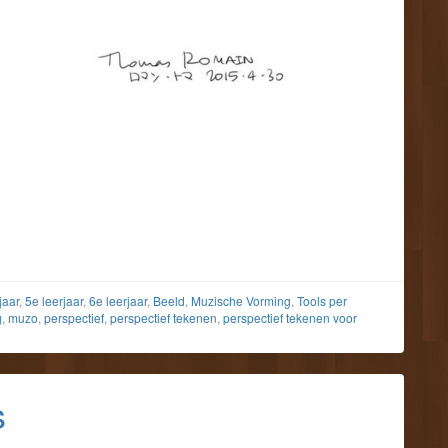
jaar
,
5e leerjaar
,
6e leerjaar
,
Beeld
,
Muzische Vorming
,
Tools per
g
,
muzo
,
perspectief
,
perspectief tekenen
,
perspectief tekenen voor
s