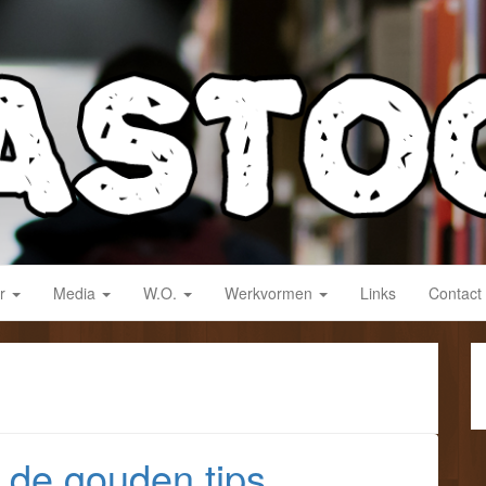
derwijs!
ar
Media
W.O.
Werkvormen
Links
Contact
: de gouden tips