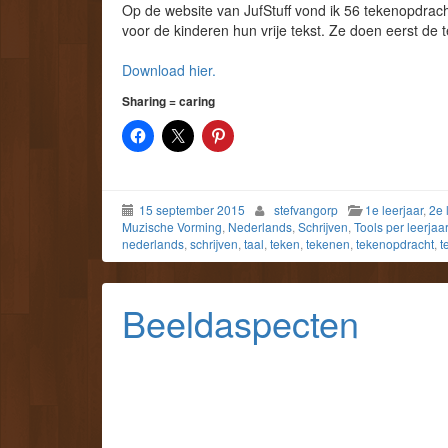
Op de website van JufStuff vond ik 56 tekenopdrach
voor de kinderen hun vrije tekst. Ze doen eerst de 
Download hier.
Sharing = caring
15 september 2015
stefvangorp
1e leerjaar
,
2e 
Muzische Vorming
,
Nederlands
,
Schrijven
,
Tools per leerjaa
nederlands
,
schrijven
,
taal
,
teken
,
tekenen
,
tekenopdracht
,
t
Beeldaspecten