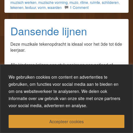
muzisch werken
,
muzische vorming
,
muzo
,
ritme
,
ruimte
,
schilderen
,
tekenen
,
textuur
,
vorm
,
waarden
1 Comment
Dansende lijnen
Deze muzikale tekenopdracht is ideaal voor het 3de tot 6de
leerjaar.
Alle kinderen krijgen een stuk papier en een potlood of
viltstift. Vertel de leerlingen dat ze hierop een dans of een
ballet gaan uitvoeren, maar alleen met het potlood. Dus
We gebruiken cookies om content en advertenties te
laat het potlood zwierige lijnen trekken en pirouettes maken
gebruiken, om functies voor social media aan te bieden en
op de maat van de muziek.
om ons websiteverkeer te analyseren. We delen ook
De leerkracht zet een swingend stuk dansmuziek op.
informatie over uw gebruik van onze site met onze partners
Belangrijk is dat het stuk dansmuziek geschikt is om ronde
voor social media, adverteren en analyse.
doorlopende lijnen lekker over het papier te laten zwieren,
een wals of een polka.
Accepteer cookies
Na afloop staat er een beweeglijk lijnenspel op het papier
van de leerlingen. Laat de kinderen deze lijnen nu invullen