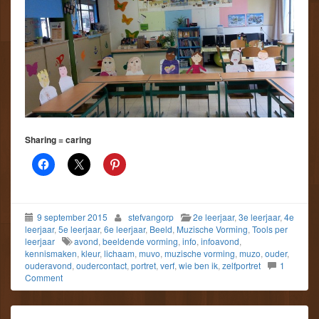
Sharing = caring
9 september 2015
stefvangorp
2e leerjaar
,
3e leerjaar
,
4e
leerjaar
,
5e leerjaar
,
6e leerjaar
,
Beeld
,
Muzische Vorming
,
Tools per
leerjaar
avond
,
beeldende vorming
,
info
,
infoavond
,
kennismaken
,
kleur
,
lichaam
,
muvo
,
muzische vorming
,
muzo
,
ouder
,
ouderavond
,
oudercontact
,
portret
,
verf
,
wie ben ik
,
zelfportret
1
Comment