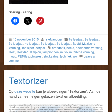
Sharing = caring
16 november 2015
stefvangorp
1e leerjaar
,
2e leerjaar
,
3e leerjaar
,
4e leerjaar
,
5e leerjaar
,
6e leerjaar
,
Beeld
,
Muzische
Vorming
,
Tools per leerjaar
arendonk
,
beeld
,
beeldende vorming
,
feest
,
feestdag
,
lampion
,
lampionnen
,
muvo
,
muzische vorming
,
muzo
,
PET-fles
,
pinterest
,
sint katrina
,
techniek
,
wo
Leave a
comment
Textorizer
Op
deze website
kan je afbeeldingen “Textorizen”. Aan de
hand van een eigen gekozen tekst en afbeelding.