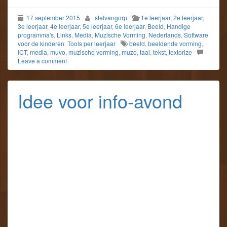
17 september 2015
stefvangorp
1e leerjaar
,
2e leerjaar
,
3e leerjaar
,
4e leerjaar
,
5e leerjaar
,
6e leerjaar
,
Beeld
,
Handige
programma's
,
Links
,
Media
,
Muzische Vorming
,
Nederlands
,
Software
voor de kinderen
,
Tools per leerjaar
beeld
,
beeldende vorming
,
ICT
,
media
,
muvo
,
muzische vorming
,
muzo
,
taal
,
tekst
,
textorize
Leave a comment
Idee voor info-avond