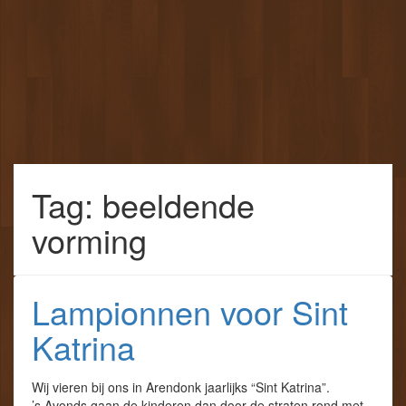
Tag: beeldende
vorming
Lampionnen voor Sint
Katrina
Wij vieren bij ons in Arendonk jaarlijks “Sint Katrina”.
’s Avonds gaan de kinderen dan door de straten rond met