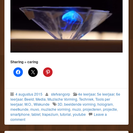
Sharing = caring
4 augustus 2015
stefvangorp
4e leerjaar
,
5e leerjaar
,
6e
leerjaar
,
Beeld
,
Media
,
Muzische Vorming
,
Techniek
,
Tools per
leerjaar
,
W.O.
,
Wiskunde
3D
,
beeldende vorming
,
hologram
,
meetkunde
,
muvo
,
muzische vorming
,
muzo
,
projecteren
,
projectie
,
smartphone
,
tablet
,
trapezium
,
tutorial
,
youtube
Leave a
comment