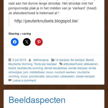
vast aan het dunne lange strookje. Het strookje met het
pomponnetje plak je in het midden van je ‘vierkant’ (hoed)
Je afstudeerhoed is helemaal af !
http://peuterknutsels.blogspot.be/
Sharing = caring
2 juli 2015
stefvangorp
1e leerjaar
,
6e leerjaar
,
Beeld
,
Muzische Vorming
,
Tools per leerjaar
afstudeerhoed
,
afstuderen
,
beeld
,
beeldende vorming
,
derde kleuterklas
,
eerste leerjaar
,
einde
schooljaar
,
juni
,
middelbaar
,
muvo
,
muzisch werken
,
muzische
vorming
,
muzo
,
proclamatie
,
secundair
,
uitzwaaien
,
zesde leerjaar
Leave a comment
Beeldaspecten