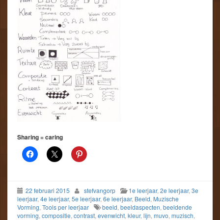
Sharing = caring
22 februari 2015
stefvangorp
1e leerjaar
,
2e leerjaar
,
3e
leerjaar
,
4e leerjaar
,
5e leerjaar
,
6e leerjaar
,
Beeld
,
Muzische
Vorming
,
Tools per leerjaar
beeld
,
beeldaspecten
,
beeldende
vorming
,
compositie
,
contrast
,
evenwicht
,
kleur
,
lijn
,
muvo
,
muzisch
,