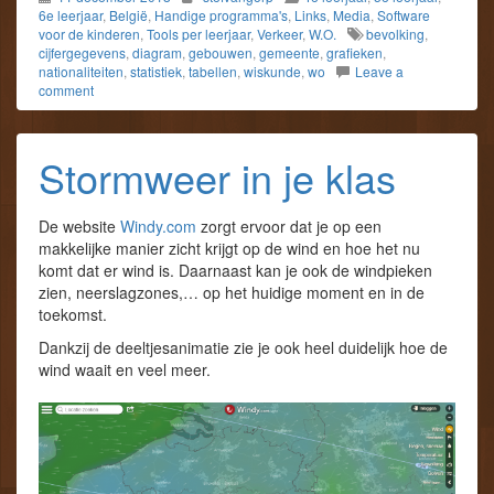
6e leerjaar
,
België
,
Handige programma's
,
Links
,
Media
,
Software
voor de kinderen
,
Tools per leerjaar
,
Verkeer
,
W.O.
bevolking
,
cijfergegevens
,
diagram
,
gebouwen
,
gemeente
,
grafieken
,
nationaliteiten
,
statistiek
,
tabellen
,
wiskunde
,
wo
Leave a
comment
Stormweer in je klas
De website
Windy.com
zorgt ervoor dat je op een
makkelijke manier zicht krijgt op de wind en hoe het nu
komt dat er wind is. Daarnaast kan je ook de windpieken
zien, neerslagzones,… op het huidige moment en in de
toekomst.
Dankzij de deeltjesanimatie zie je ook heel duidelijk hoe de
wind waait en veel meer.