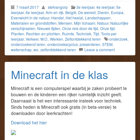
7 maart 2017
stefvangorp
3e leerjaar
,
4e leerjaar
,
5e
leerjaar
,
6e leerjaar
,
Arm en rijk
,
België
,
De wereld
,
Dieren
,
Europa
,
Evenwicht in de natuur
,
Handel
,
Het heelal
,
Landschappen
,
Materialen en grondstoffen
,
Mensen
,
Mijn lichaam
,
Natuur
,
Natuurlijke
verschijnselen
,
Nieuwe tijden
,
Onze reis door de tijd
,
Onze tijd
,
Planten
,
Rechten en plichten
,
Ruimte
,
Techniek
,
Tijd
,
Tools per
leerjaar
,
Verkeer
,
W.O.
,
Werken
,
Zelfontdekkend leren
onderzoek
,
onderzoekend leren
,
onderzoekscyclus
,
presenteren
,
STEM
,
wetenschap
,
wo
,
zelfontdekkend leren
Leave a comment
Minecraft in de klas
Minecraft is een computerspel waarbij je zaken probeert te
bouwen en de kinderen een rijker ruimtelijk inzicht geeft.
Daarnaast is het een interessante insteek voor techniek.
Sinds heden is Minecraft ook gratis (in beta-versie) te
downloaden door leerkrachten!
Download het hier