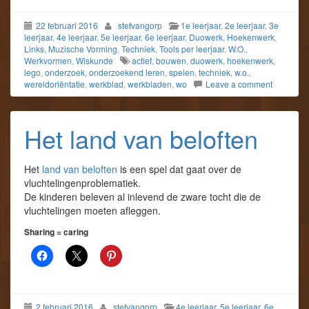
22 februari 2016
stefvangorp
1e leerjaar
,
2e leerjaar
,
3e
leerjaar
,
4e leerjaar
,
5e leerjaar
,
6e leerjaar
,
Duowerk
,
Hoekenwerk
,
Links
,
Muzische Vorming
,
Techniek
,
Tools per leerjaar
,
W.O.
,
Werkvormen
,
Wiskunde
actief
,
bouwen
,
duowerk
,
hoekenwerk
,
lego
,
onderzoek
,
onderzoekend leren
,
spelen
,
techniek
,
w.o.
,
wereldoriëntatie
,
werkblad
,
werkbladen
,
wo
Leave a comment
Het land van beloften
Het
land van beloften
is een spel dat gaat over de
vluchtelingenproblematiek.
De kinderen beleven al inlevend de zware tocht die de
vluchtelingen moeten afleggen.
Sharing = caring
2 februari 2016
stefvangorp
4e leerjaar
,
5e leerjaar
,
6e