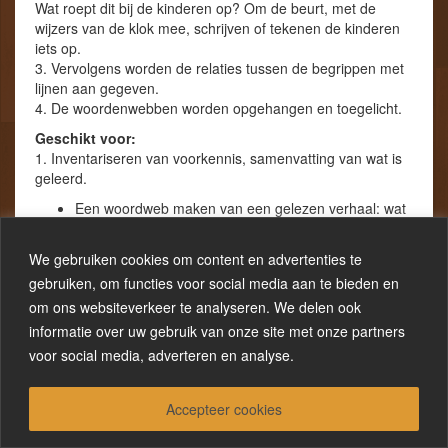
Wat roept dit bij de kinderen op? Om de beurt, met de
wijzers van de klok mee, schrijven of tekenen de kinderen
iets op.
3. Vervolgens worden de relaties tussen de begrippen met
lijnen aan gegeven.
4. De woordenwebben worden opgehangen en toegelicht.
Geschikt voor:
1. Inventariseren van voorkennis, samenvatting van wat is
geleerd.
Een woordweb maken van een gelezen verhaal: wat
zijn de relaties tussen de
personen.
We gebruiken cookies om content en advertenties te
Een woordweb maken rond een nieuw begrip.
gebruiken, om functies voor social media aan te bieden en
Inventariseren van voorkennis: wat weten de
om ons websiteverkeer te analyseren. We delen ook
kinderen al..?
Belangrijke woorden uit een tekst opschrijven en met
informatie over uw gebruik van onze site met onze partners
elkaar in verband brengen.
voor social media, adverteren en analyse.
Samenvatten van wat er is geleerd.
Een variatie is de kinderen eerst zelf een woordweb
te laten maken en tenslotte één
Accepteer cookies
met de hele groep.
Een tweede variatie is om elke groep een woordweb