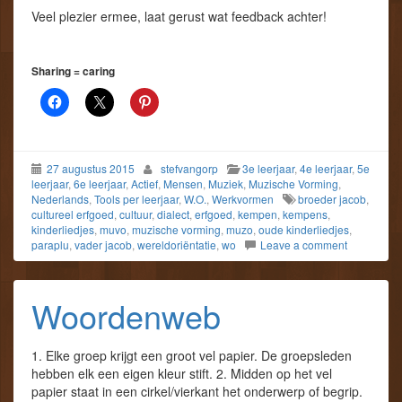
Veel plezier ermee, laat gerust wat feedback achter!
Sharing = caring
27 augustus 2015
stefvangorp
3e leerjaar
,
4e leerjaar
,
5e
leerjaar
,
6e leerjaar
,
Actief
,
Mensen
,
Muziek
,
Muzische Vorming
,
Nederlands
,
Tools per leerjaar
,
W.O.
,
Werkvormen
broeder jacob
,
cultureel erfgoed
,
cultuur
,
dialect
,
erfgoed
,
kempen
,
kempens
,
kinderliedjes
,
muvo
,
muzische vorming
,
muzo
,
oude kinderliedjes
,
paraplu
,
vader jacob
,
wereldoriëntatie
,
wo
Leave a comment
Woordenweb
1. Elke groep krijgt een groot vel papier. De groepsleden
hebben elk een eigen kleur stift. 2. Midden op het vel
papier staat in een cirkel/vierkant het onderwerp of begrip.