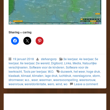
Sharing = caring
19 januari 2018
stefvangorp
3e leerjaar
,
4e leerjaar
,
5e
leerjaar
,
6e leerjaar
,
De wereld
,
Digibord
,
Links
,
Media
,
Natuurlijke
verschijnselen
,
Software voor de kinderen
,
Software voor de
leerkracht
,
Tools per leerjaar
,
W.O.
duowerk
,
het weer
,
hoge druk
,
klastaak
,
klimaat
,
klimaten
,
lage druk
,
luchtdruk
,
neerslagzone
,
storm
,
strormweer
,
w.o.
,
weer
,
weerman
,
weersvoorspelling
,
weersvrouw
,
weervrouw
,
wereldoriëntatie
,
wero
,
wind
,
wo
Leave a comment