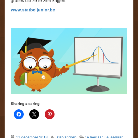
grafiek die ze te zien krijgen.
www.statbeljunior.be
Sharing = caring
11 december 2018
stefvangorp
4e leerjaar
,
5e leerjaar
,