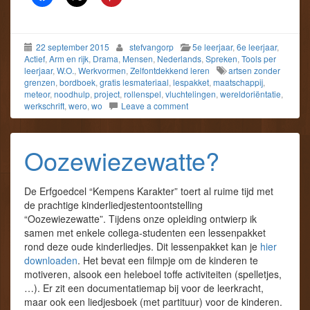
22 september 2015
stefvangorp
5e leerjaar
,
6e leerjaar
,
Actief
,
Arm en rijk
,
Drama
,
Mensen
,
Nederlands
,
Spreken
,
Tools per
leerjaar
,
W.O.
,
Werkvormen
,
Zelfontdekkend leren
artsen zonder
grenzen
,
bordboek
,
gratis lesmateriaal
,
lespakket
,
maatschappij
,
meteor
,
noodhulp
,
project
,
rollenspel
,
vluchtelingen
,
wereldoriëntatie
,
werkschrift
,
wero
,
wo
Leave a comment
Oozewiezewatte?
De Erfgoedcel “Kempens Karakter” toert al ruime tijd met
de prachtige kinderliedjestentoontstelling
“Oozewiezewatte”. Tijdens onze opleiding ontwierp ik
samen met enkele collega-studenten een lessenpakket
rond deze oude kinderliedjes. Dit lessenpakket kan je
hier
downloaden
. Het bevat een filmpje om de kinderen te
motiveren, alsook een heleboel toffe activiteiten (spelletjes,
…). Er zit een documentatiemap bij voor de leerkracht,
maar ook een liedjesboek (met partituur) voor de kinderen.