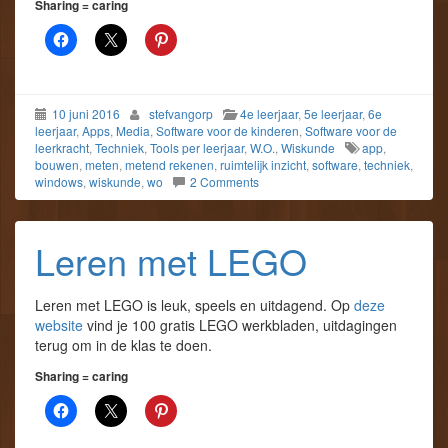
Sharing = caring
10 juni 2016
stefvangorp
4e leerjaar
,
5e leerjaar
,
6e
leerjaar
,
Apps
,
Media
,
Software voor de kinderen
,
Software voor de
leerkracht
,
Techniek
,
Tools per leerjaar
,
W.O.
,
Wiskunde
app
,
bouwen
,
meten
,
metend rekenen
,
ruimtelijk inzicht
,
software
,
techniek
,
windows
,
wiskunde
,
wo
2 Comments
Leren met LEGO
Leren met LEGO is leuk, speels en uitdagend. Op
deze
website
vind je 100 gratis LEGO werkbladen, uitdagingen
terug om in de klas te doen.
Sharing = caring