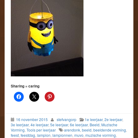
Sharing = caring
16 november 2015
stefvangorp
1e leerjaar
,
2e leerjaar
,
3e leerjaar
,
4e leerjaar
,
5e leerjaar
,
6e leerjaar
,
Beeld
,
Muzische
Vorming
,
Tools per leerjaar
arendonk
,
beeld
,
beeldende vorming
,
feest
,
feestdag
,
lampion
,
lampionnen
,
muvo
,
muzische vorming
,