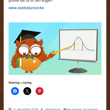
grafiek die ze te zien krijgen.
www.statbeljunior.be
Sharing = caring
11 december 2018
stefvangorp
4e leerjaar
,
5e leerjaar
,