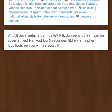
6e leerjaar
,
België
,
Handige programma's
,
Links
,
Media
,
Software
voor de kinderen
,
Tools per leerjaar
,
Verkeer
,
W.O.
bevolking
,
cijfergegevens
,
diagram
,
gebouwen
,
gemeente
,
grafieken
,
nationaliteiten
,
statistiek
,
tabellen
,
wiskunde
,
wo
Leave a
comment
Vind jij deze website de moeite? Klik dan eens op één van de
advertenties! Het kost jou 5 seconden tijd en je helpt er
KlasTools een bank mee vooruit!