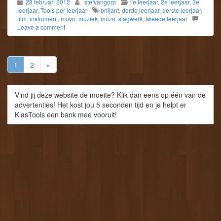
28 februari 2012
stefvangorp
1e leerjaar
,
2e leerjaar
,
3e
leerjaar
,
Tools per leerjaar
briljant
,
derde leerjaar
,
eerste leerjaar
,
film
,
instrument
,
muvo
,
muziek
,
muzo
,
slagwerk
,
tweede leerjaar
Leave a comment
1
2
»
Vind jij deze website de moeite? Klik dan eens op één van de
advertenties! Het kost jou 5 seconden tijd en je helpt er
KlasTools een bank mee vooruit!