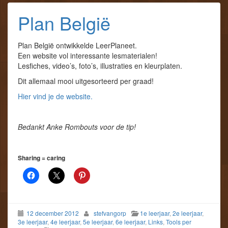
Plan België
Plan België ontwikkelde LeerPlaneet.
Een website vol interessante lesmaterialen!
Lesfiches, video’s, foto’s, illustraties en kleurplaten.
Dit allemaal mooi uitgesorteerd per graad!
Hier vind je de website.
Bedankt Anke Rombouts voor de tip!
Sharing = caring
12 december 2012
stefvangorp
1e leerjaar
,
2e leerjaar
,
3e leerjaar
,
4e leerjaar
,
5e leerjaar
,
6e leerjaar
,
Links
,
Tools per