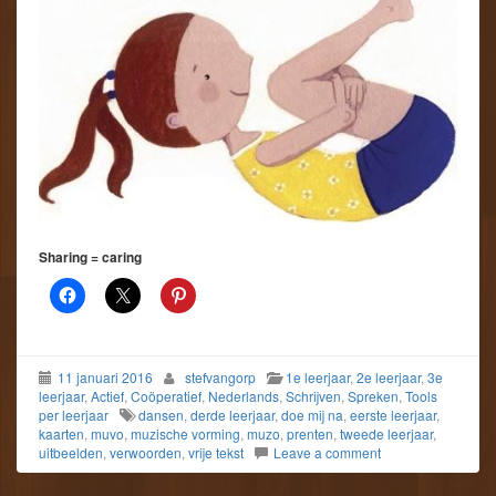
Sharing = caring
11 januari 2016
stefvangorp
1e leerjaar
,
2e leerjaar
,
3e
leerjaar
,
Actief
,
Coöperatief
,
Nederlands
,
Schrijven
,
Spreken
,
Tools
per leerjaar
dansen
,
derde leerjaar
,
doe mij na
,
eerste leerjaar
,
kaarten
,
muvo
,
muzische vorming
,
muzo
,
prenten
,
tweede leerjaar
,
uitbeelden
,
verwoorden
,
vrije tekst
Leave a comment