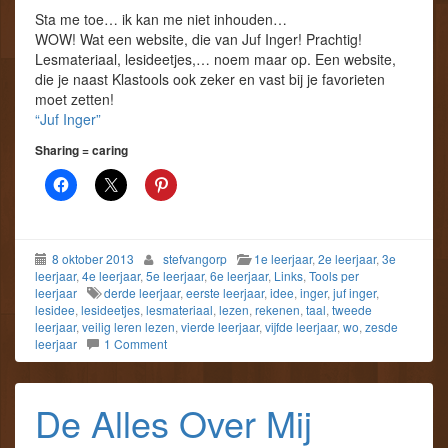
Sta me toe… ik kan me niet inhouden…
WOW! Wat een website, die van Juf Inger! Prachtig!
Lesmateriaal, lesideetjes,… noem maar op. Een website,
die je naast Klastools ook zeker en vast bij je favorieten
moet zetten!
“Juf Inger”
Sharing = caring
8 oktober 2013
stefvangorp
1e leerjaar
,
2e leerjaar
,
3e
leerjaar
,
4e leerjaar
,
5e leerjaar
,
6e leerjaar
,
Links
,
Tools per
leerjaar
derde leerjaar
,
eerste leerjaar
,
idee
,
inger
,
juf inger
,
lesidee
,
lesideetjes
,
lesmateriaal
,
lezen
,
rekenen
,
taal
,
tweede
leerjaar
,
veilig leren lezen
,
vierde leerjaar
,
vijfde leerjaar
,
wo
,
zesde
leerjaar
1 Comment
De Alles Over Mij