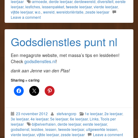
leerjaar
armoede
,
derde leerjaar
,
derdewereld
,
diversiteit
,
eerste
leerjaar
,
lesfiches
,
lessenpakket
,
tweede leerjaar
,
vierde leerjaar
,
vijfde leerjaar
,
w.o.
,
wereld
,
wereldoriëntatie
,
zesde leerjaar
Leave a comment
Godsdienstles punt nl
Een megagrote website, met massa’s tips en lesideëen!
Check
godsdienstles.nl
!
dank aan Jenne van den Plas!
Sharing = caring
23 november 2012
stefvangorp
1e leerjaar
,
2e leerjaar
,
3e leerjaar
,
4e leerjaar
,
5e leerjaar
,
6e leerjaar
,
Links
,
Tools per
leerjaar
bijbelverhalen
,
derde leerjaar
,
eerste leerjaar
,
godsdienst
,
lesidee
,
lessen
,
tweede leerjaar
,
uitgewerkte lessen
,
vierde leerjaar
,
vijfde leerjaar
,
zesde leerjaar
Leave a comment