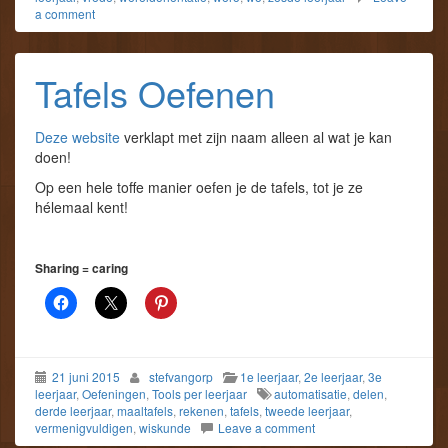
a comment
Tafels Oefenen
Deze website
verklapt met zijn naam alleen al wat je kan
doen!
Op een hele toffe manier oefen je de tafels, tot je ze
hélemaal kent!
Sharing = caring
21 juni 2015
stefvangorp
1e leerjaar
,
2e leerjaar
,
3e
leerjaar
,
Oefeningen
,
Tools per leerjaar
automatisatie
,
delen
,
derde leerjaar
,
maaltafels
,
rekenen
,
tafels
,
tweede leerjaar
,
vermenigvuldigen
,
wiskunde
Leave a comment