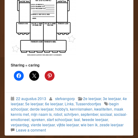
Sharing = caring
22 augustus 2013
stefvangorp
2e leerjaar
,
3e leerjaar
,
4e
leerjaar
,
5e leerjaar
,
6e leerjaar
,
Links
,
Tussendoortjes
begin
schooljaar
,
derde leerjaar
,
hobby's
,
kennismaken
,
kwaliteiten
,
maak
kennis met
,
mijn naam is
,
robot
,
schrijven
,
september
,
sociaal
,
sociaal-
emotioneel
,
spreken
,
start schooljaar
,
taal
,
tweede leerjaar
,
verjaardag
,
vierde leerjaar
,
vijfde leerjaar
,
wie ben ik
,
zesde leerjaar
Leave a comment