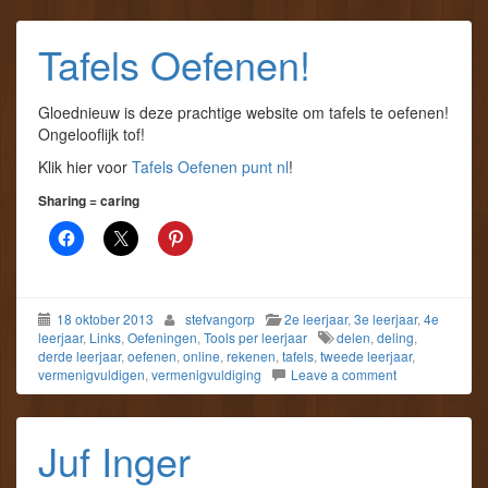
Tafels Oefenen!
Gloednieuw is deze prachtige website om tafels te oefenen!
Ongelooflijk tof!
Klik hier voor
Tafels Oefenen punt nl
!
Sharing = caring
18 oktober 2013
stefvangorp
2e leerjaar
,
3e leerjaar
,
4e
leerjaar
,
Links
,
Oefeningen
,
Tools per leerjaar
delen
,
deling
,
derde leerjaar
,
oefenen
,
online
,
rekenen
,
tafels
,
tweede leerjaar
,
vermenigvuldigen
,
vermenigvuldiging
Leave a comment
Juf Inger