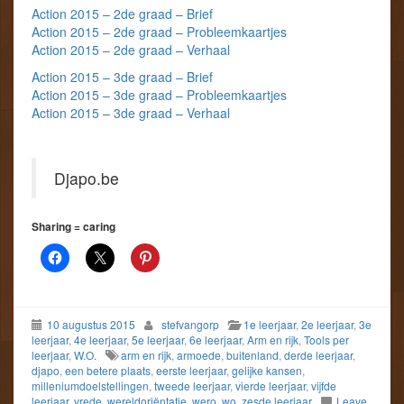
Action 2015 – 2de graad – Brief
Action 2015 – 2de graad – Probleemkaartjes
Action 2015 – 2de graad – Verhaal
Action 2015 – 3de graad – Brief
Action 2015 – 3de graad – Probleemkaartjes
Action 2015 – 3de graad – Verhaal
Djapo.be
Sharing = caring
10 augustus 2015
stefvangorp
1e leerjaar
,
2e leerjaar
,
3e
leerjaar
,
4e leerjaar
,
5e leerjaar
,
6e leerjaar
,
Arm en rijk
,
Tools per
leerjaar
,
W.O.
arm en rijk
,
armoede
,
buitenland
,
derde leerjaar
,
djapo
,
een betere plaats
,
eerste leerjaar
,
gelijke kansen
,
milleniumdoelstellingen
,
tweede leerjaar
,
vierde leerjaar
,
vijfde
leerjaar
,
vrede
,
wereldoriëntatie
,
wero
,
wo
,
zesde leerjaar
Leave