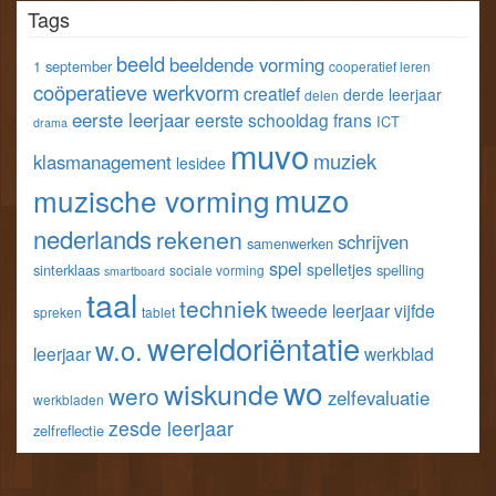
Tags
van
van
van
van
klastools
klastools
stefvangorp
StefVanGorp
op
op
op
op
beeld
beeldende vorming
1 september
cooperatief leren
Facebook
Twitter
Pinterest
LinkedIn
coöperatieve werkvorm
creatief
derde leerjaar
delen
eerste leerjaar
eerste schooldag
frans
ICT
drama
muvo
muziek
klasmanagement
lesidee
muzo
muzische vorming
nederlands
rekenen
schrijven
samenwerken
spel
spelletjes
sinterklaas
spelling
sociale vorming
smartboard
taal
techniek
tweede leerjaar
vijfde
spreken
tablet
wereldoriëntatie
w.o.
leerjaar
werkblad
wo
wiskunde
wero
zelfevaluatie
werkbladen
zesde leerjaar
zelfreflectie