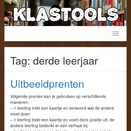
Skip
to
content
Een verzamelwebsite voor het lager onderwijs!
Toggle
KlasTools
navigati
Tag: derde leerjaar
Uitbeeldprenten
Volgende prenten kan je gebruiken op verschillende
manieren:
– 1 leerling trekt een kaartje en verwoord wat de andere
moet doen
– 1 leerling trekt een kaartje en voert deze positie uit, de
andere leerling bedenkt er een verhaal bij