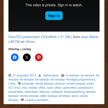
EducOO presenteert OOo4Kids 1.0 ! (NL)
from
Jean-Marie
LAFON
on
Vimeo
.
Sharing = caring
21 augustus 2013
stefvangorp
1e leerjaar
,
2e leerjaar
,
3e
leerjaar
,
4e leerjaar
,
5e leerjaar
,
6e leerjaar
,
Handige programma's
,
Links
computer
,
derde leerjaar
,
educoo
,
eerste leerjaar
,
excel
,
ICT
,
linux
,
mac
,
media
,
office
,
open office
,
openoffice
,
powerpoint
,
presentatie
,
rekenblad
,
rekenen
,
software
,
tekstverwerking
,
tweede
leerjaar
,
vierde leerjaar
,
vijfde leerjaar
,
windows
,
word
,
zesde
leerjaar
Leave a comment