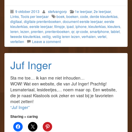
9 oktober 2013
stefvangorp
1e leerjaar
,
2e leerjaar
,
Links
,
Tools per leerjaar
boek
,
boeken
,
code
,
derde kleuterklas
,
digitaal
,
digitale prentenboeken
,
document eerste leerjaar
,
eerste
kleuterklas
,
eerste leerjaar
,
filmpje
,
ipad
,
iphone
,
kleuterklas
,
kleuters
,
leren
,
lezen
,
prenten
,
prentenboeken
,
qr
,
qr-code
,
smartphone
,
tablet
,
tweede kleuterklas
,
veilig
,
veilig leren lezen
,
verhalen
,
vertel
,
vertellen
Leave a comment
Juf Inger
Sta me toe… ik kan me niet inhouden…
WOW! Wat een website, die van Juf Inger! Prachtig!
Lesmateriaal, lesideetjes,… noem maar op. Een website,
die je naast Klastools ook zeker en vast bij je favorieten
moet zetten!
“Juf Inger”
Sharing = caring