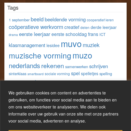
profiel
profiel
profiel
profiel
Tags
van
van
van
van
klastools
klastools
stefvangorp
StefVanGorp
op
op
op
op
beeld
beeldende vorming
1 september
cooperatief leren
Facebook
Twitter
Pinterest
LinkedIn
coöperatieve werkvorm
creatief
derde leerjaar
delen
eerste leerjaar
eerste schooldag
frans
ICT
drama
muvo
muziek
klasmanagement
lesidee
muzo
muzische vorming
nederlands
rekenen
schrijven
samenwerken
spel
spelletjes
sinterklaas
spelling
sociale vorming
smartboard
taal
techniek
tweede leerjaar
vijfde
spreken
tablet
wereldoriëntatie
We gebruiken cookies om content en advertenties te
w.o.
leerjaar
werkblad
gebruiken, om functies voor social media aan te bieden en
wo
wiskunde
wero
om ons websiteverkeer te analyseren. We delen ook
zelfevaluatie
werkbladen
informatie over uw gebruik van onze site met onze partners
zesde leerjaar
zelfreflectie
voor social media, adverteren en analyse.