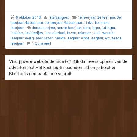
8 oktober 2013
stefvangorp
1e leerjaar
,
2e leerjaar
,
3e
leerjaar
,
4e leerjaar
,
5e leerjaar
,
6e leerjaar
,
Links
,
Tools per
leerjaar
derde leerjaar
,
eerste leerjaar
,
idee
,
inger
,
juf inger
,
lesidee
,
lesideetjes
,
lesmateriaal
,
lezen
,
rekenen
,
taal
,
tweede
leerjaar
,
veilig leren lezen
,
vierde leerjaar
,
vijfde leerjaar
,
wo
,
zesde
leerjaar
1 Comment
Vind jij deze website de moeite? Klik dan eens op één van de
advertenties! Het kost jou 5 seconden tijd en je helpt er
KlasTools een bank mee vooruit!