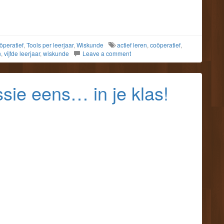
öperatief
,
Tools per leerjaar
,
Wiskunde
actief leren
,
coöperatief
,
n
,
vijfde leerjaar
,
wiskunde
Leave a comment
sie eens… in je klas!