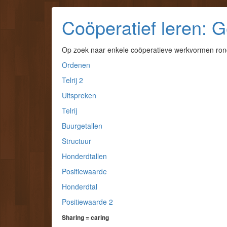
Coöperatief leren: G
Op zoek naar enkele coöperatieve werkvormen rond
Ordenen
Telrij 2
Uitspreken
Telrij
Buurgetallen
Structuur
Honderdtallen
Positiewaarde
Honderdtal
Positiewaarde 2
Sharing = caring