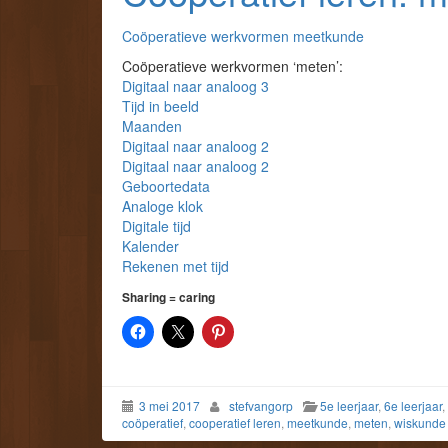
Coöperatieve werkvormen meetkunde
Coöperatieve werkvormen ‘meten’:
Digitaal naar analoog 3
Tijd in beeld
Maanden
Digitaal naar analoog 2
Digitaal naar analoog 2
Geboortedata
Analoge klok
Digitale tijd
Kalender
Rekenen met tijd
Sharing = caring
3 mei 2017
stefvangorp
5e leerjaar
,
6e leerjaar
,
coöperatief
,
cooperatief leren
,
meetkunde
,
meten
,
wiskunde