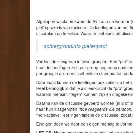
Afgelopen weekend kwam de Sint aan en werd er (wéé
piet’ sprake is van racisme. De leerlingen van het
uitspraken op televisie. Waarom niet eens dé discus
achtergrondinfo pietenpact
Verdeel de klasgroep in twee groepen. Een “pro” en
Laat de leerlingen zich per groep nog eens opdele
per groepje allereerst zelf enkele standpunten bede
Daarnaast kunnen de leerlingen ook zeker op het i
Héél belangrijk is dat je als leerkracht de “pro” g
waarom mensen “tegen” kunnen zijn èn omgekeerd
Daarna kan de discussie gevoerd worden (in 2 of m
naar hun klasgenoten
(hoe reageerde die persoon
“non-actieve” leerlingen tijdens de discussie, zod
Eindigen doen we door een eigen mening te vormen
LET OP:
Neem geen “moraliserende” rol op en laat 