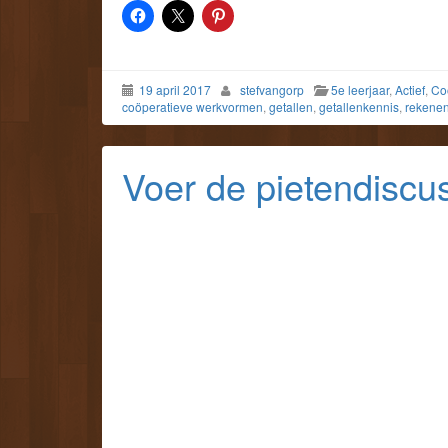
19 april 2017
stefvangorp
5e leerjaar
,
Actief
,
Co
coöperatieve werkvormen
,
getallen
,
getallenkennis
,
rekene
Voer de pietendiscus