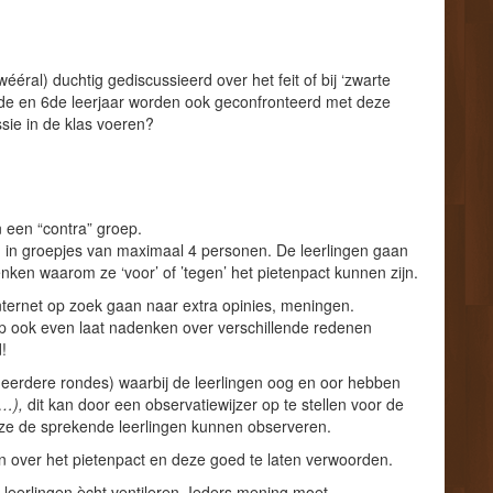
ral) duchtig gediscussieerd over het feit of bij ‘zwarte
 5de en 6de leerjaar worden ook geconfronteerd met deze
sie in de klas voeren?
 een “contra” groep.
n in groepjes van maximaal 4 personen. De leerlingen gaan
nken waarom ze ‘voor’ of ’tegen’ het pietenpact kunnen zijn.
nternet op zoek gaan naar extra opinies, meningen.
roep ook even laat nadenken over verschillende redenen
!
eerdere rondes) waarbij de leerlingen oog en oor hebben
,…),
dit kan door een observatiewijzer op te stellen voor de
at ze de sprekende leerlingen kunnen observeren.
 over het pietenpact en deze goed te laten verwoorden.
leerlingen ècht ventileren. Ieders mening
moet