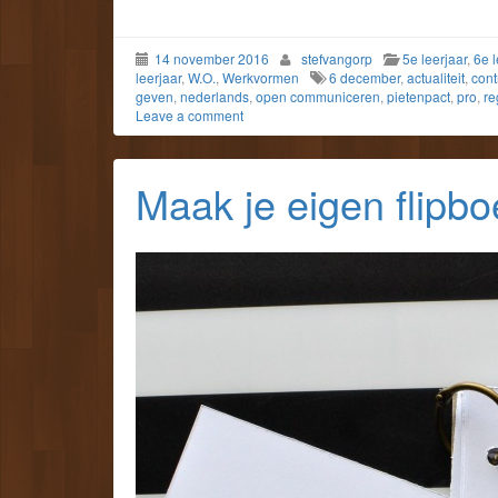
14 november 2016
stefvangorp
5e leerjaar
,
6e l
leerjaar
,
W.O.
,
Werkvormen
6 december
,
actualiteit
,
cont
geven
,
nederlands
,
open communiceren
,
pietenpact
,
pro
,
re
Leave a comment
Maak je eigen flipbo