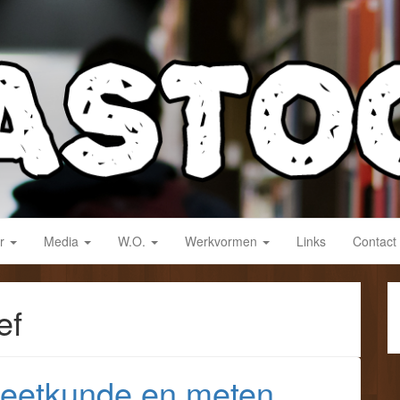
derwijs!
ar
Media
W.O.
Werkvormen
Links
Contact
ef
meetkunde en meten