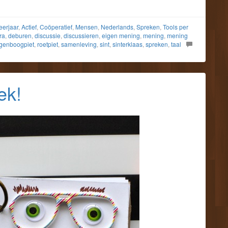
eerjaar
,
Actief
,
Coöperatief
,
Mensen
,
Nederlands
,
Spreken
,
Tools per
ra
,
deburen
,
discussie
,
discussieren
,
eigen mening
,
mening
,
mening
genboogpiet
,
roetpiet
,
samenleving
,
sint
,
sinterklaas
,
spreken
,
taal
ek!