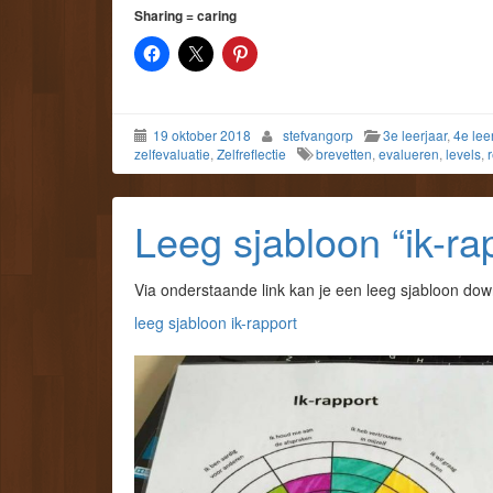
Sharing = caring
19 oktober 2018
stefvangorp
3e leerjaar
,
4e lee
zelfevaluatie
,
Zelfreflectie
brevetten
,
evalueren
,
levels
,
Leeg sjabloon “ik-ra
Via onderstaande link kan je een leeg sjabloon do
leeg sjabloon ik-rapport