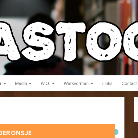
derwijs!
ar
Media
W.O.
Werkvormen
Links
Contact