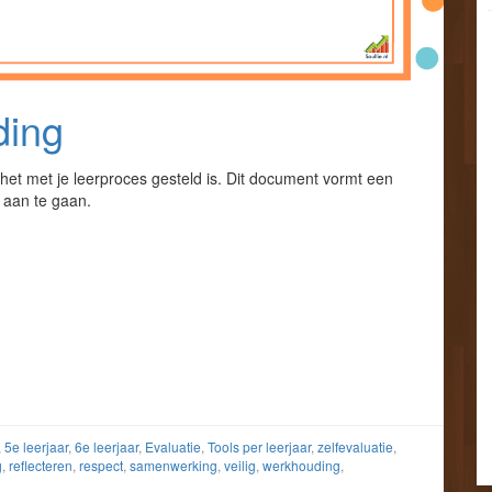
ding
het met je leerproces gesteld is. Dit document vormt een
 aan te gaan.
,
5e leerjaar
,
6e leerjaar
,
Evaluatie
,
Tools per leerjaar
,
zelfevaluatie
,
g
,
reflecteren
,
respect
,
samenwerking
,
veilig
,
werkhouding
,