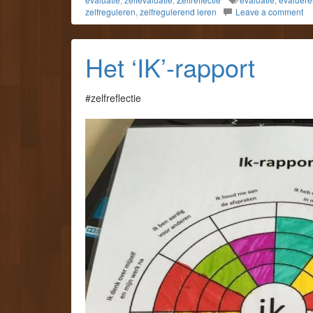
zelfreguleren
,
zelfregulerend leren
Leave a comment
Het ‘IK’-rapport
#zelfreflectie