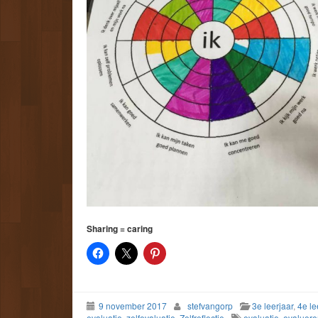
Sharing = caring
9 november 2017
stefvangorp
3e leerjaar
,
4e le
evaluatie
,
zelfevaluatie
,
Zelfreflectie
evaluatie
,
evaluere