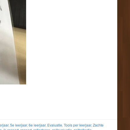
erjaar
,
5e leerjaar
,
6e leerjaar
,
Evaluatie
,
Tools per leerjaar
,
Zachte
n
,
ik-rapport
,
rapport
,
reflecteren
,
zelfevaluatie
,
zelfreflectie
,