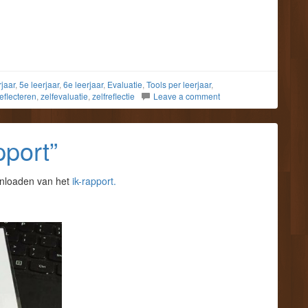
rjaar
,
5e leerjaar
,
6e leerjaar
,
Evaluatie
,
Tools per leerjaar
,
reflecteren
,
zelfevaluatie
,
zelfreflectie
Leave a comment
pport”
wnloaden van het
ik-rapport.