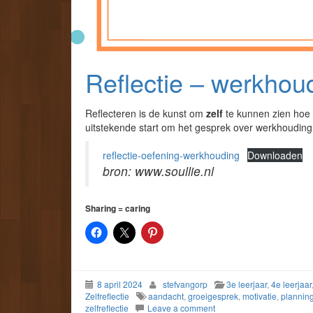
Reflectie – werkhou
Reflecteren is de kunst om
zelf
te kunnen zien hoe 
uitstekende start om het gesprek over werkhouding
reflectie-oefening-werkhouding
Downloaden
bron: www.soullie.nl
Sharing = caring
8 april 2024
stefvangorp
3e leerjaar
,
4e leerjaar
Zelfreflectie
aandacht
,
groeigesprek
,
motivatie
,
plannin
zelfreflectie
Leave a comment