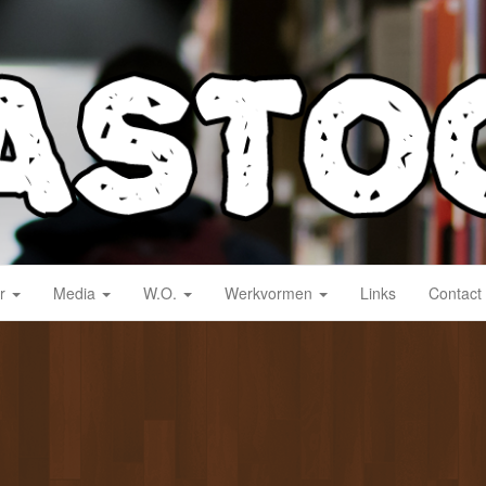
derwijs!
ar
Media
W.O.
Werkvormen
Links
Contact