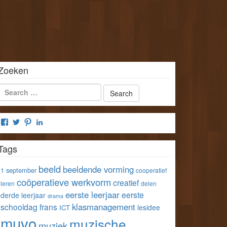
Zoeken
Bekijk
Bekijk
Bekijk
Bekijk
het
het
het
het
profiel
profiel
profiel
profiel
Tags
van
van
van
van
klastools
klastools
stefvangorp
StefVanGorp
op
op
op
op
beeld
beeldende vorming
1 september
cooperatief
Facebook
Twitter
Pinterest
LinkedIn
coöperatieve werkvorm
creatief
leren
delen
eerste leerjaar
eerste
derde leerjaar
drama
klasmanagement
schooldag
frans
lesidee
ICT
muvo
muzische
muziek