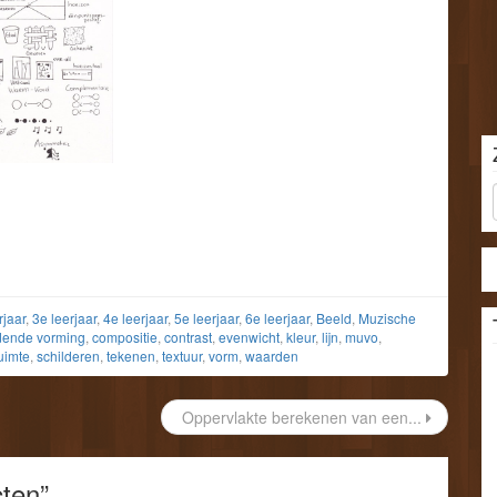
rjaar
,
3e leerjaar
,
4e leerjaar
,
5e leerjaar
,
6e leerjaar
,
Beeld
,
Muzische
dende vorming
,
compositie
,
contrast
,
evenwicht
,
kleur
,
lijn
,
muvo
,
uimte
,
schilderen
,
tekenen
,
textuur
,
vorm
,
waarden
Oppervlakte berekenen van een...
ten
”