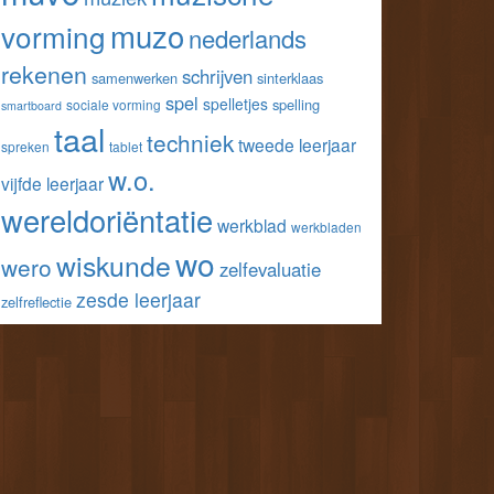
muzo
vorming
nederlands
rekenen
schrijven
samenwerken
sinterklaas
spel
spelletjes
spelling
sociale vorming
smartboard
taal
techniek
tweede leerjaar
spreken
tablet
w.o.
vijfde leerjaar
wereldoriëntatie
werkblad
werkbladen
wo
wiskunde
wero
zelfevaluatie
zesde leerjaar
zelfreflectie