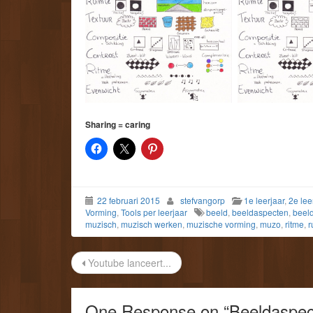
Sharing = caring
22 februari 2015
stefvangorp
1e leerjaar
,
2e lee
Vorming
,
Tools per leerjaar
beeld
,
beeldaspecten
,
beel
muzisch
,
muzisch werken
,
muzische vorming
,
muzo
,
ritme
,
r
Post
Youtube lanceert...
navigation
One Response on “
Beeldaspec