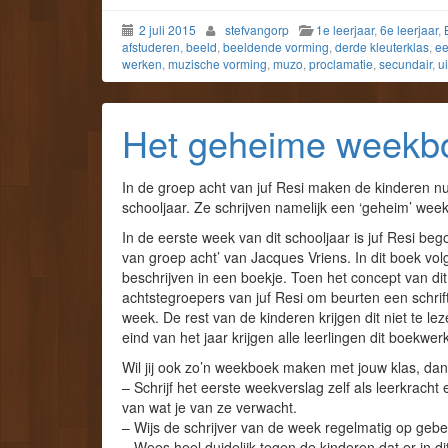
2 juli 2015
stefvangorp
1e leerjaar
,
6e leerjaar
,
afstuderen
,
beeld
,
beeldende vorming
,
derde kleuterklas
,
ee
werken
,
muzische vorming
,
muzo
,
proclamatie
,
secundair
,
u
Het geheime weekbo
In de groep acht van juf Resi maken de kinderen nu
schooljaar. Ze schrijven namelijk een ‘geheim’ wee
In de eerste week van dit schooljaar is juf Resi b
van groep acht’ van Jacques Vriens. In dit boek vo
beschrijven in een boekje. Toen het concept van di
achtstegroepers van juf Resi om beurten een schri
week. De rest van de kinderen krijgen dit niet te le
eind van het jaar krijgen alle leerlingen dit boekwe
Wil jij ook zo’n weekboek maken met jouw klas, dan z
– Schrijf het eerste weekverslag zelf als leerkracht
van wat je van ze verwacht.
– Wijs de schrijver van de week regelmatig op gebe
– Wees heel duidelijk tegen de kinderen dat er in 