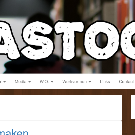
derwijs!
ar
Media
W.O.
Werkvormen
Links
Contact
 maken