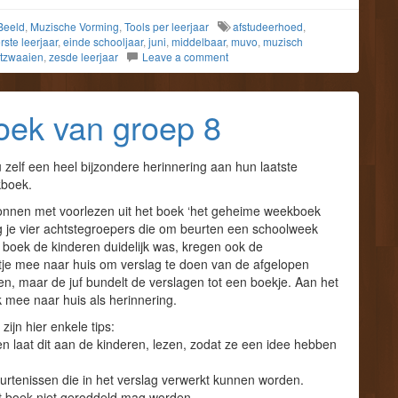
Beeld
,
Muzische Vorming
,
Tools per leerjaar
afstudeerhoed
,
rste leerjaar
,
einde schooljaar
,
juni
,
middelbaar
,
muvo
,
muzisch
itzwaaien
,
zesde leerjaar
Leave a comment
ek van groep 8
 zelf een heel bijzondere herinnering aan hun laatste
kboek.
egonnen met voorlezen uit het boek ‘het geheime weekboek
lg je vier achtstegroepers die om beurten een schoolweek
t boek de kinderen duidelijk was, kregen ook de
ftje mee naar huis om verslag te doen van de afgelopen
zen, maar de juf bundelt de verslagen tot een boekje. Aan het
rk mee naar huis als herinnering.
ijn hier enkele tips:
 en laat dit aan de kinderen, lezen, zodat ze een idee hebben
urtenissen die in het verslag verwerkt kunnen worden.
dit boek niet geroddeld mag worden.