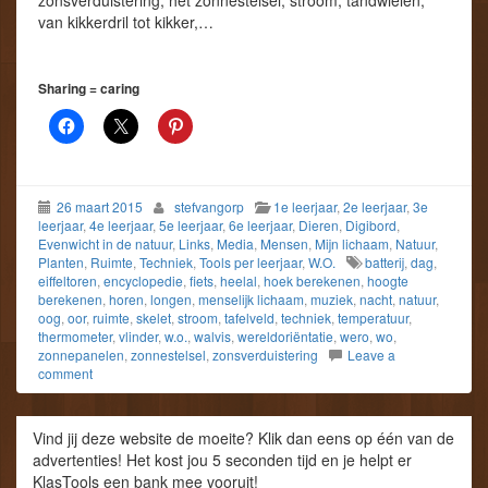
zonsverduistering, het zonnestelsel, stroom, tandwielen,
van kikkerdril tot kikker,…
Sharing = caring
26 maart 2015
stefvangorp
1e leerjaar
,
2e leerjaar
,
3e
leerjaar
,
4e leerjaar
,
5e leerjaar
,
6e leerjaar
,
Dieren
,
Digibord
,
Evenwicht in de natuur
,
Links
,
Media
,
Mensen
,
Mijn lichaam
,
Natuur
,
Planten
,
Ruimte
,
Techniek
,
Tools per leerjaar
,
W.O.
batterij
,
dag
,
eiffeltoren
,
encyclopedie
,
fiets
,
heelal
,
hoek berekenen
,
hoogte
berekenen
,
horen
,
longen
,
menselijk lichaam
,
muziek
,
nacht
,
natuur
,
oog
,
oor
,
ruimte
,
skelet
,
stroom
,
tafelveld
,
techniek
,
temperatuur
,
thermometer
,
vlinder
,
w.o.
,
walvis
,
wereldoriëntatie
,
wero
,
wo
,
zonnepanelen
,
zonnestelsel
,
zonsverduistering
Leave a
comment
Vind jij deze website de moeite? Klik dan eens op één van de
advertenties! Het kost jou 5 seconden tijd en je helpt er
KlasTools een bank mee vooruit!