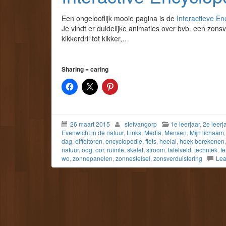
Een ongelooflijk mooie pagina is de
Interactieve En
Je vindt er duidelijke animaties over bvb. een zons
kikkerdril tot kikker,…
Sharing = caring
26 maart 2015
stefvangorp
1e leerjaar
,
2e leerj
Evenwicht in de natuur
,
Links
,
Media
,
Mensen
,
Mijn lichaam
dag
,
eiffeltoren
,
encyclopedie
,
fiets
,
heelal
,
hoek berekenen
natuur
,
oog
,
oor
,
ruimte
,
skelet
,
stroom
,
tafelveld
,
techniek
,
t
wo
,
zonnepanelen
,
zonnestelsel
,
zonsverduistering
Lea