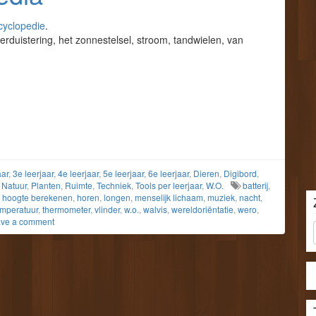
cyclopedie
.
verduistering, het zonnestelsel, stroom, tandwielen, van
aar
,
3e leerjaar
,
4e leerjaar
,
5e leerjaar
,
6e leerjaar
,
Dieren
,
Digibord
,
,
Natuur
,
Planten
,
Ruimte
,
Techniek
,
Tools per leerjaar
,
W.O.
batterij
,
,
hoogte berekenen
,
horen
,
longen
,
menselijk lichaam
,
muziek
,
nacht
,
emperatuur
,
thermometer
,
vlinder
,
w.o.
,
walvis
,
wereldoriëntatie
,
wero
,
ve a comment