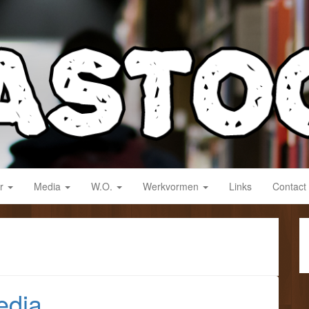
derwijs!
ar
Media
W.O.
Werkvormen
Links
Contact
edia