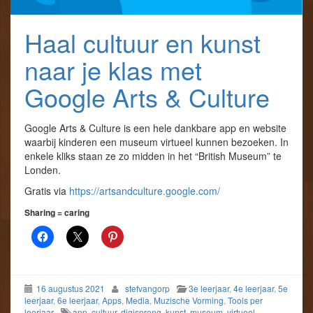
Haal cultuur en kunst
naar je klas met
Google Arts & Culture
Google Arts & Culture is een hele dankbare app en website
waarbij kinderen een museum virtueel kunnen bezoeken. In
enkele kliks staan ze zo midden in het “British Museum” te
Londen.
Gratis via
https://artsandculture.google.com/
Sharing = caring
16 augustus 2021
stefvangorp
3e leerjaar
,
4e leerjaar
,
5e
leerjaar
,
6e leerjaar
,
Apps
,
Media
,
Muzische Vorming
,
Tools per
leerjaar
app
,
cultuur
,
digisprong
,
kunst
,
museum
,
virtueel