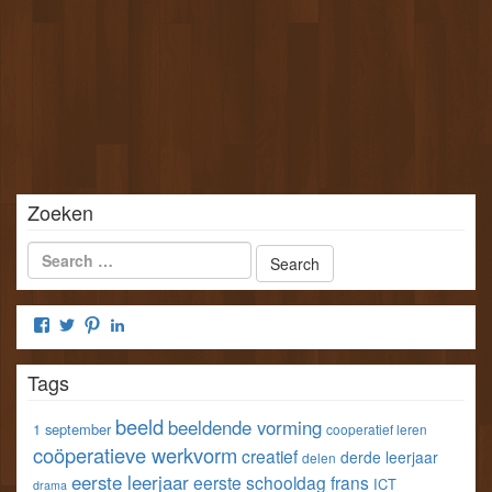
Zoeken
Bekijk
Bekijk
Bekijk
Bekijk
het
het
het
het
profiel
profiel
profiel
profiel
Tags
van
van
van
van
klastools
klastools
stefvangorp
StefVanGorp
op
op
op
op
beeld
beeldende vorming
1 september
cooperatief leren
Facebook
Twitter
Pinterest
LinkedIn
coöperatieve werkvorm
creatief
derde leerjaar
delen
eerste leerjaar
eerste schooldag
frans
ICT
drama