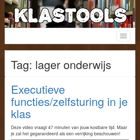
Skip
to
content
Een verzamelwebsite voor het lager onderwijs!
Toggle
KlasTools
navigati
Tag: lager onderwijs
Executieve
functies/zelfsturing in je
klas
Deze video vraagt 47 minuten van jouw kostbare tijd. Maar
je zal het gegarandeerd als een verrijking beschouwen!