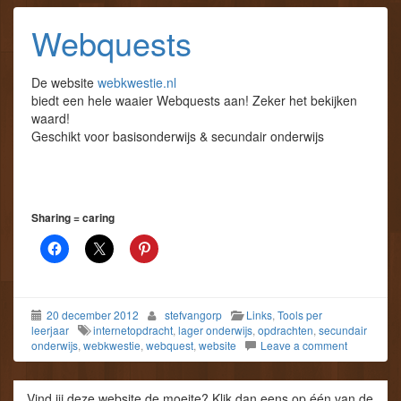
Webquests
De website
webkwestie.nl
biedt een hele waaier Webquests aan! Zeker het bekijken
waard!
Geschikt voor basisonderwijs & secundair onderwijs
Sharing = caring
20 december 2012
stefvangorp
Links
,
Tools per
leerjaar
internetopdracht
,
lager onderwijs
,
opdrachten
,
secundair
onderwijs
,
webkwestie
,
webquest
,
website
Leave a comment
Vind jij deze website de moeite? Klik dan eens op één van de