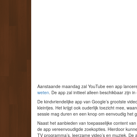
Aanstaande maandag zal YouTube een app lanceren 
weten
. De app zal initieel alleen beschikbaar zijn i
De kindvriendelijke app van Google’s grootste video
kleintjes. Het krijgt ook ouderlijk toezicht mee, w
sessie mag duren en een knop om eenvoudig het ge
Naast het aanbieden van toepasselijke content va
de app vereenvoudigde zoekopties. Hierdoor kunnen
TV programma’s, leerzame video’s en muziek. De app 