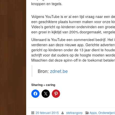
knoppen en tegels.
Volgens YouTube is er al een tijd vraag naar een d
een geschiktere plaats kunnen maken voor onze ki
Video’s gericht op kinderen ondervinden een groei
een groei in kijktijd van 200% doorgemaakt, vergel
Uiteraard is YouTube een commercieel bedrijf. Het i
verdienen aan deze nieuwe app. Gerichte advertent
gericht op kinderen onder de 13 jaar dient te houd
schrijft voor dat ouders op de hoogte moeten worde
Misschien dat deze spinn-off in de toekomst betale
Bron:
zdnet.be
Sharing = caring
20 februari 2015
stefvangorp
Apps
,
Onderwijsn