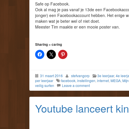
Safe op Facebook.
Ook al mag je pas vanaf je 13de een Facebookaccount
jonger) een Facebookaccount hebben. Het enige wat
maken wat je beter wel of niet doet.
Meester Tim maakte er een mooie poster van.
Sharing = caring
31 maart 2016
stefvangorp
3e leerjaar
,
4e leerj
per leerjaar
facebook
,
instellingen
,
internet
,
MEGA
,
Mij
veilig surfen
Leave a comment
Youtube lanceert kin