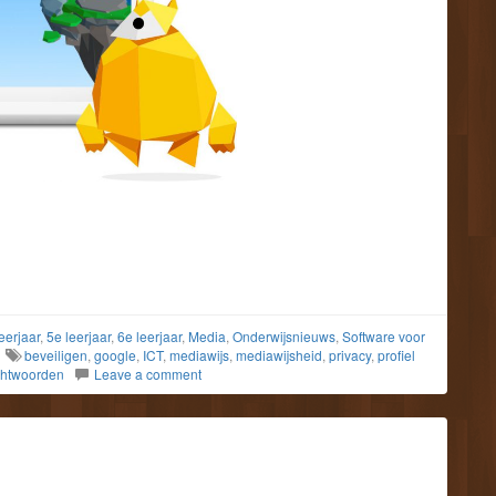
eerjaar
,
5e leerjaar
,
6e leerjaar
,
Media
,
Onderwijsnieuws
,
Software voor
beveiligen
,
google
,
ICT
,
mediawijs
,
mediawijsheid
,
privacy
,
profiel
htwoorden
Leave a comment