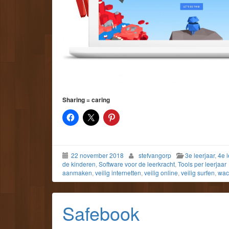
Sharing = caring
22 november 2018
stefvangorp
3e leerjaar
,
4e l
de kinderen
,
Software voor de leerkracht
,
Tools per leerjaar
aanmaken
,
veilig internetten
,
veilig online
,
veilig surfen
,
wac
Safebook