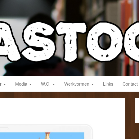
derwijs!
ar
Media
W.O.
Werkvormen
Links
Contact