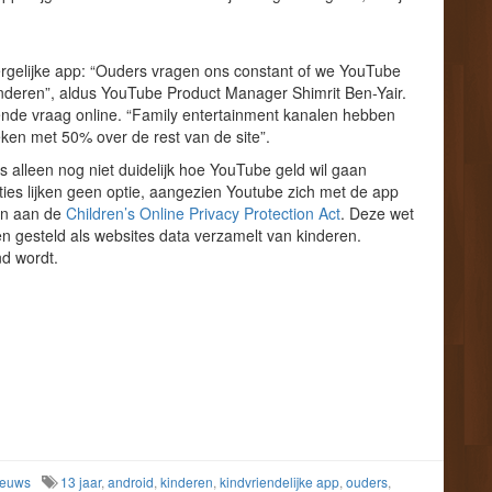
ergelijke app: “Ouders vragen ons constant of we YouTube
nderen”, aldus YouTube Product Manager Shimrit Ben-Yair.
ende vraag online. “Family entertainment kanalen hebben
eken met 50% over de rest van de site”.
s alleen nog niet duidelijk hoe YouTube geld wil gaan
ies lijken geen optie, aangezien Youtube zich met de app
en aan de
Children’s Online Privacy Protection Act
. Deze wet
n gesteld als websites data verzamelt van kinderen.
nd wordt.
ieuws
13 jaar
,
android
,
kinderen
,
kindvriendelijke app
,
ouders
,