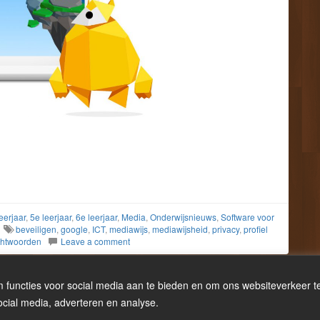
eerjaar
,
5e leerjaar
,
6e leerjaar
,
Media
,
Onderwijsnieuws
,
Software voor
beveiligen
,
google
,
ICT
,
mediawijs
,
mediawijsheid
,
privacy
,
profiel
htwoorden
Leave a comment
 functies voor social media aan te bieden en om ons websiteverkeer 
ocial media, adverteren en analyse.