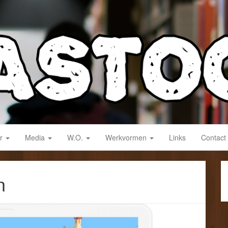
derwijs!
ar
Media
W.O.
Werkvormen
Links
Contact
n