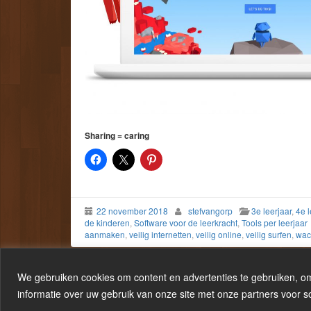
Sharing = caring
22 november 2018
stefvangorp
3e leerjaar
,
4e l
de kinderen
,
Software voor de leerkracht
,
Tools per leerjaar
aanmaken
,
veilig internetten
,
veilig online
,
veilig surfen
,
wac
We gebruiken cookies om content en advertenties te gebruiken, om
informatie over uw gebruik van onze site met onze partners voor s
Proudly powered by WordPress
|
Theme:
LineDay
.