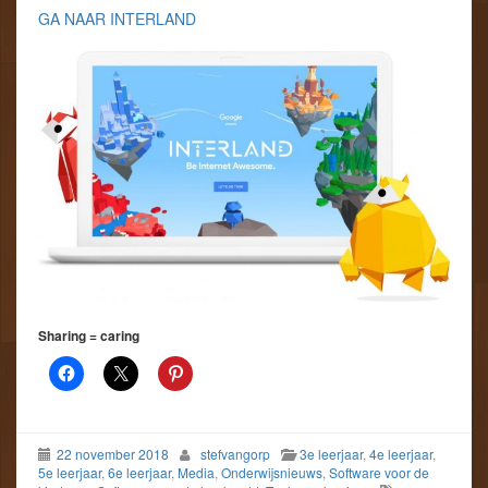
GA NAAR INTERLAND
Sharing = caring
22 november 2018
stefvangorp
3e leerjaar
,
4e leerjaar
,
5e leerjaar
,
6e leerjaar
,
Media
,
Onderwijsnieuws
,
Software voor de