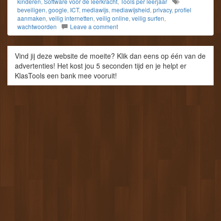
kinderen
,
Software voor de leerkracht
,
Tools per leerjaar
beveiligen
,
google
,
ICT
,
mediawijs
,
mediawijsheid
,
privacy
,
profiel
aanmaken
,
veilig internetten
,
veilig online
,
veilig surfen
,
wachtwoorden
Leave a comment
Vind jij deze website de moeite? Klik dan eens op één van de
advertenties! Het kost jou 5 seconden tijd en je helpt er
KlasTools een bank mee vooruit!