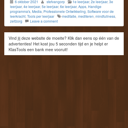
6 oktober 2021
stefvangorp
1e leerjaar
,
2e leerjaar
,
3e
leerjaar
,
4e leerjaar
,
5e leerjaar
,
6e leerjaar
,
Apps
,
Handige
programma's
,
Media
,
Professionele Ontwikkeling
,
Software voor de
leerkracht
,
Tools per leerjaar
meditatie
,
mediteren
,
mindfullness
,
zelfzorg
Leave a comment
Vind jij deze website de moeite? Klik dan eens op één van de
advertenties! Het kost jou 5 seconden tijd en je helpt er
KlasTools een bank mee vooruit!