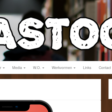
derwijs!
ar
Media
W.O.
Werkvormen
Links
Contact