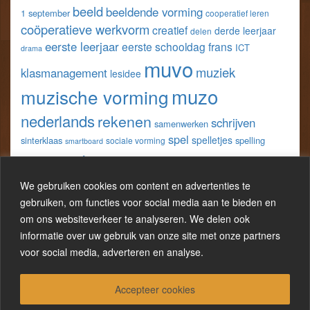
op
op
op
op
beeld
beeldende vorming
1 september
cooperatief leren
Facebook
Twitter
Pinterest
LinkedIn
coöperatieve werkvorm
creatief
derde leerjaar
delen
eerste leerjaar
eerste schooldag
frans
ICT
drama
muvo
muziek
klasmanagement
lesidee
muzo
muzische vorming
nederlands
rekenen
schrijven
samenwerken
spel
spelletjes
sinterklaas
spelling
sociale vorming
smartboard
taal
techniek
tweede leerjaar
vijfde
spreken
tablet
wereldoriëntatie
We gebruiken cookies om content en advertenties te
w.o.
leerjaar
werkblad
gebruiken, om functies voor social media aan te bieden en
wo
wiskunde
wero
om ons websiteverkeer te analyseren. We delen ook
zelfevaluatie
werkbladen
informatie over uw gebruik van onze site met onze partners
zesde leerjaar
zelfreflectie
voor social media, adverteren en analyse.
Accepteer cookies
Proudly powered by WordPress
|
Theme:
LineDay
.