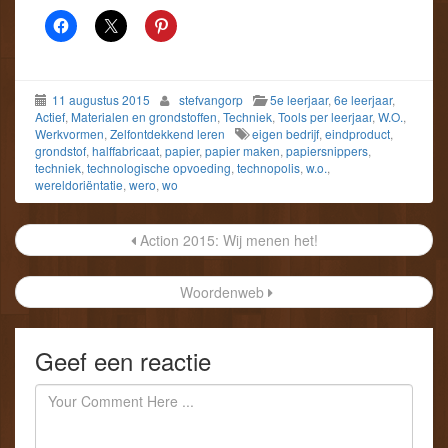
11 augustus 2015
stefvangorp
5e leerjaar
,
6e leerjaar
,
Actief
,
Materialen en grondstoffen
,
Techniek
,
Tools per leerjaar
,
W.O.
,
Werkvormen
,
Zelfontdekkend leren
eigen bedrijf
,
eindproduct
,
grondstof
,
halffabricaat
,
papier
,
papier maken
,
papiersnippers
,
techniek
,
technologische opvoeding
,
technopolis
,
w.o.
,
wereldoriëntatie
,
wero
,
wo
Post
Action 2015: Wij menen het!
navigation
Woordenweb
Geef een reactie