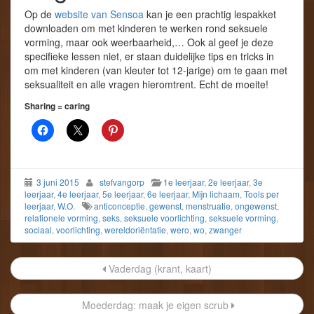
Op de
website van Sensoa
kan je een prachtig lespakket
downloaden om met kinderen te werken rond seksuele
vorming, maar ook weerbaarheid,… Ook al geef je deze
specifieke lessen niet, er staan duidelijke tips en tricks in
om met kinderen (van kleuter tot 12-jarige) om te gaan met
seksualiteit en alle vragen hieromtrent. Echt de moeite!
Sharing = caring
3 juni 2015
stefvangorp
1e leerjaar
,
2e leerjaar
,
3e
leerjaar
,
4e leerjaar
,
5e leerjaar
,
6e leerjaar
,
Mijn lichaam
,
Tools per
leerjaar
,
W.O.
anticonceptie
,
gewenst
,
menstruatie
,
ongewenst
,
relationele vorming
,
seks
,
seksuele voorlichting
,
seksuele vorming
,
sociaal
,
voorlichting
,
wereldoriëntatie
,
wero
,
wo
,
zwanger
Post
Vaderdag (krant, kaart)
navigation
Moederdag: maak je eigen scrub