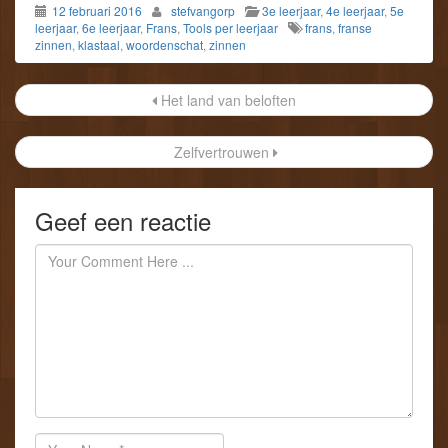
12 februari 2016
stefvangorp
3e leerjaar
,
4e leerjaar
,
5e
leerjaar
,
6e leerjaar
,
Frans
,
Tools per leerjaar
frans
,
franse
zinnen
,
klastaal
,
woordenschat
,
zinnen
Post
Het land van beloften
navigation
Zelfvertrouwen
Geef een reactie
Author