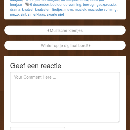
leerjaar
6 december
,
beeldende vorming
,
bewegingsexpressie
,
drama
,
knutsel
,
knutselen
,
liedjes
,
muvo
,
muziek
,
muzische vorming
,
muzo
,
sint
,
sinterklaas
,
zwarte piet
Post
Muzische ideetjes
navigation
Winter op je digitaal bord!
Geef een reactie
Author