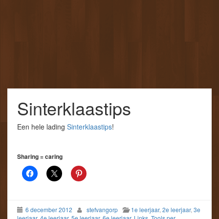
Sinterklaastips
Een hele lading
Sinterklaastips
!
Sharing = caring
6 december 2012
stefvangorp
1e leerjaar
,
2e leerjaar
,
3e
leerjaar
,
4e leerjaar
,
5e leerjaar
,
6e leerjaar
,
Links
,
Tools per