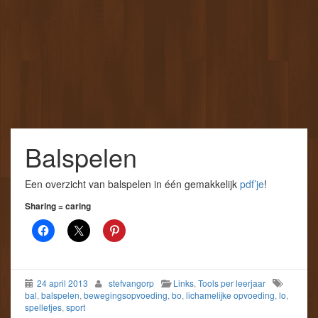
Balspelen
Een overzicht van balspelen in één gemakkelijk
pdf’je
!
Sharing = caring
24 april 2013
stefvangorp
Links
,
Tools per leerjaar
bal
,
balspelen
,
bewegingsopvoeding
,
bo
,
lichamelijke opvoeding
,
lo
,
spelletjes
,
sport