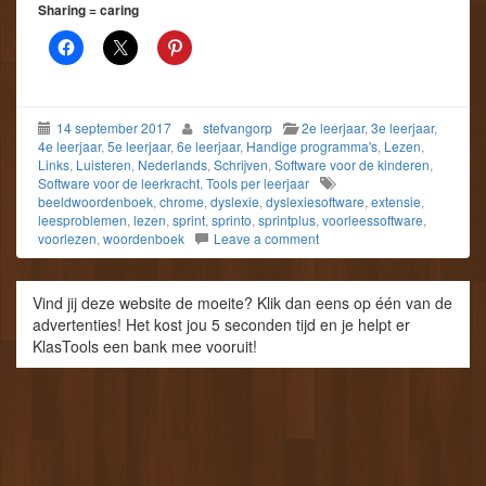
Sharing = caring
14 september 2017
stefvangorp
2e leerjaar
,
3e leerjaar
,
4e leerjaar
,
5e leerjaar
,
6e leerjaar
,
Handige programma's
,
Lezen
,
Links
,
Luisteren
,
Nederlands
,
Schrijven
,
Software voor de kinderen
,
Software voor de leerkracht
,
Tools per leerjaar
beeldwoordenboek
,
chrome
,
dyslexie
,
dyslexiesoftware
,
extensie
,
leesproblemen
,
lezen
,
sprint
,
sprinto
,
sprintplus
,
voorleessoftware
,
voorlezen
,
woordenboek
Leave a comment
Vind jij deze website de moeite? Klik dan eens op één van de
advertenties! Het kost jou 5 seconden tijd en je helpt er
KlasTools een bank mee vooruit!