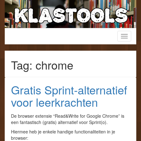
Skip
to
content
Een verzamelwebsite voor het lager onderwijs!
Toggle
KlasTools
navigati
Tag: chrome
Gratis Sprint-alternatief
voor leerkrachten
De browser extensie “Read&Write for Google Chrome” is
een fantastisch (gratis) alternatief voor Sprint(o).
Hiermee heb je enkele handige functionaliteiten in je
browser: