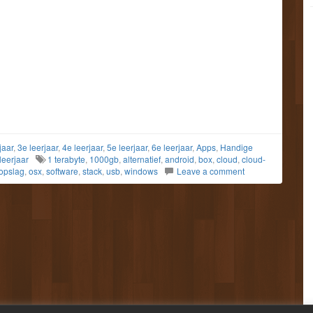
jaar
,
3e leerjaar
,
4e leerjaar
,
5e leerjaar
,
6e leerjaar
,
Apps
,
Handige
leerjaar
1 terabyte
,
1000gb
,
alternatief
,
android
,
box
,
cloud
,
cloud-
 opslag
,
osx
,
software
,
stack
,
usb
,
windows
Leave a comment