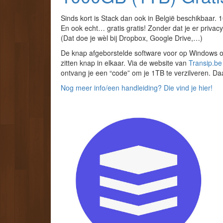
Sinds kort is Stack dan ook in België beschikbaar. 
En ook echt… gratis gratis! Zonder dat je er priva
(Dat doe je wèl bij Dropbox, Google Drive,…)
De knap afgeborstelde software voor op Windows o
zitten knap in elkaar. Via de website van
Transip.be
ontvang je een “code” om je 1TB te verzilveren. Da
Nog meer info/een handleiding? Die vind je hier!