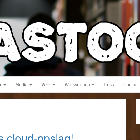
derwijs!
ar
Media
W.O.
Werkvormen
Links
Contact
 cloud-opslag!