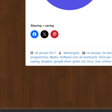
Sharing = caring
24 januari 2017
stefvangorp
1e leerjaar
,
2e leer
programma's
,
Media
,
Software voor de leerkracht
,
Tools per 
opslag
,
dropbox
,
google drive
,
gratis
,
ios
,
linux
,
mac
,
online