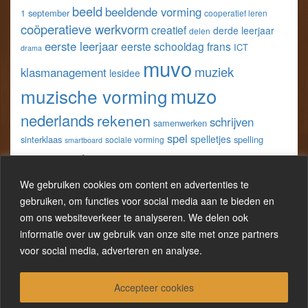
op
op
op
op
beeld
beeldende vorming
1 september
cooperatief leren
Facebook
Twitter
Pinterest
LinkedIn
coöperatieve werkvorm
creatief
derde leerjaar
delen
eerste leerjaar
eerste schooldag
frans
ICT
drama
muvo
muziek
klasmanagement
lesidee
muzo
muzische vorming
nederlands
rekenen
schrijven
samenwerken
spel
spelletjes
sinterklaas
spelling
sociale vorming
smartboard
taal
techniek
tweede leerjaar
vijfde
spreken
tablet
wereldoriëntatie
We gebruiken cookies om content en advertenties te
w.o.
leerjaar
werkblad
gebruiken, om functies voor social media aan te bieden en
wo
wiskunde
wero
om ons websiteverkeer te analyseren. We delen ook
zelfevaluatie
werkbladen
informatie over uw gebruik van onze site met onze partners
zesde leerjaar
zelfreflectie
voor social media, adverteren en analyse.
Accepteer cookies
Proudly powered by WordPress
|
Theme:
LineDay
.