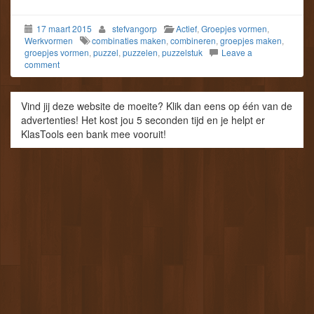
17 maart 2015
stefvangorp
Actief
,
Groepjes vormen
,
Werkvormen
combinaties maken
,
combineren
,
groepjes maken
,
groepjes vormen
,
puzzel
,
puzzelen
,
puzzelstuk
Leave a
comment
Vind jij deze website de moeite? Klik dan eens op één van de
advertenties! Het kost jou 5 seconden tijd en je helpt er
KlasTools een bank mee vooruit!