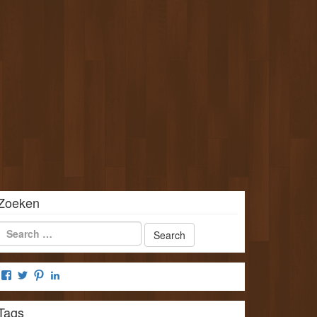
Zoeken
Bekijk
Bekijk
Bekijk
Bekijk
het
het
het
het
profiel
profiel
profiel
profiel
Tags
van
van
van
van