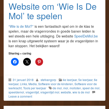
Website om ‘Wie Is De
Mol’ te spelen
“Wie is de Mol?”
is een fantastisch spel om in de klas te
spelen, maar de vragenrondes in goede banen leiden is
wel steeds een hele uitdaging. De website
SpeelDeMol.be
is een knap uitgewerkt systeem waar je de vragenlijsten in
kan stoppen. Het bekijken waard!
Sharing = caring
31 januari 2018
stefvangorp
4e leerjaar
,
5e leerjaar
,
6e
leerjaar
,
Links
,
Media
,
Software voor de kinderen
,
Software voor de
leerkracht
,
Tools per leerjaar
de mol
,
mol
,
molloten
,
speel de mol
,
speeldemol
,
vragenlijst
,
vragenlijst mol
,
website
,
wie is de mol
Leave a comment