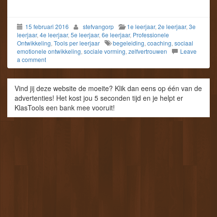
15 februari 2016
stefvangorp
1e leerjaar
,
2e leerjaar
,
3e
leerjaar
,
4e leerjaar
,
5e leerjaar
,
6e leerjaar
,
Professionele
Ontwikkeling
,
Tools per leerjaar
begeleiding
,
coaching
,
sociaal
emotionele ontwikkeling
,
sociale vorming
,
zelfvertrouwen
Leave
a comment
Vind jij deze website de moeite? Klik dan eens op één van de
advertenties! Het kost jou 5 seconden tijd en je helpt er
KlasTools een bank mee vooruit!