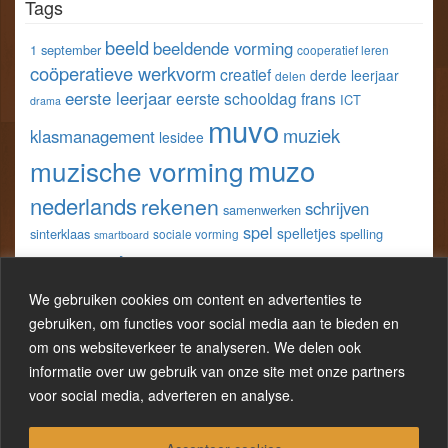
Tags
van
van
van
van
klastools
klastools
stefvangorp
StefVanGorp
op
op
op
op
beeld
beeldende vorming
1 september
cooperatief leren
Facebook
Twitter
Pinterest
LinkedIn
coöperatieve werkvorm
creatief
derde leerjaar
delen
eerste leerjaar
eerste schooldag
frans
ICT
drama
muvo
muziek
klasmanagement
lesidee
muzo
muzische vorming
nederlands
rekenen
schrijven
samenwerken
spel
spelletjes
sinterklaas
spelling
sociale vorming
smartboard
taal
techniek
tweede leerjaar
vijfde
spreken
tablet
wereldoriëntatie
We gebruiken cookies om content en advertenties te
w.o.
leerjaar
werkblad
gebruiken, om functies voor social media aan te bieden en
wo
wiskunde
wero
om ons websiteverkeer te analyseren. We delen ook
zelfevaluatie
werkbladen
informatie over uw gebruik van onze site met onze partners
zesde leerjaar
zelfreflectie
voor social media, adverteren en analyse.