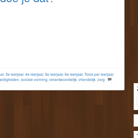
aar
,
3e leerjaar
,
4e leerjaar
,
5e leerjaar
,
6e leerjaar
,
Tools per leerjaar
aardigheden
,
sociale vorming
,
verantwoordelijk
,
vriendelijk
,
zorg