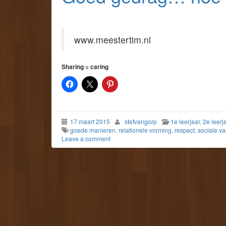
www.meestertim.nl
Sharing = caring
17 maart 2015
stefvangorp
1e leerjaar
,
2e leerj
goede manieren
,
relationele vorming
,
respect
,
sociale v
Leave a comment