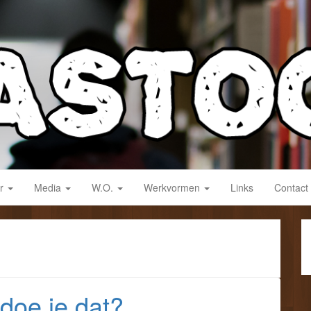
derwijs!
ar
Media
W.O.
Werkvormen
Links
Contact
oe je dat?