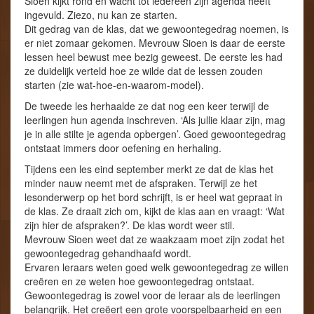
Sioen kijkt rond en wacht tot iedereen zijn agenda heeft
ingevuld. Ziezo, nu kan ze starten.
Dit gedrag van de klas, dat we gewoontegedrag noemen, is
er niet zomaar gekomen. Mevrouw Sioen is daar de eerste
lessen heel bewust mee bezig geweest. De eerste les had
ze duidelijk verteld hoe ze wilde dat de lessen zouden
starten (zie wat-hoe-en-waarom-model).
De tweede les herhaalde ze dat nog een keer terwijl de
leerlingen hun agenda inschreven. ‘Als jullie klaar zijn, mag
je in alle stilte je agenda opbergen’. Goed gewoontegedrag
ontstaat immers door oefening en herhaling.
Tijdens een les eind september merkt ze dat de klas het
minder nauw neemt met de afspraken. Terwijl ze het
lesonderwerp op het bord schrijft, is er heel wat gepraat in
de klas. Ze draait zich om, kijkt de klas aan en vraagt: ‘Wat
zijn hier de afspraken?’. De klas wordt weer stil.
Mevrouw Sioen weet dat ze waakzaam moet zijn zodat het
gewoontegedrag gehandhaafd wordt.
Ervaren leraars weten goed welk gewoontegedrag ze willen
creëren en ze weten hoe gewoontegedrag ontstaat.
Gewoontegedrag is zowel voor de leraar als de leerlingen
belangrijk. Het creëert een grote voorspelbaarheid en een