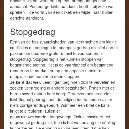
Focus is als het ware een op één brandpunt gerichte
aandacht. Perifeer gerichte aandacht heeft – bij wijze van
spreken – de vorm van een cirkel: een wijde, naar buiten
gerichte aandacht.
Stopgedrag
Een van de basisvaardigheden van leerkrachten om kleine
conflictjes en pogingen tot ongepast gedrag effectief aan te
pakken om daarmee groter onheil te voorkomen, is
stopgedrag. Stopgedrag is het kunnen stoppen van
beginnende storing. Het is de vaardigheid om beginnend
rumoer op te merken en op een gepaste manier en
onopvallende manier te doen stoppen.
Je kent dat wel:
Leerlingen beginnen zich te vervelen en
zoeken verstrooiing in andere bezigheden. Praten met de
buren scoort daarin heel hoog. Geroezemoes en ander
licht illegaal gedrag heeft de neiging toe te nemen als er
niets corrigerends gebeurt. Wanneer één brief de kans
krijgt te circuleren, zullen er
gauw nieuwe worden toegevoegd. Ook al escaleert het
ongewenst gedrag niet, toch is het van belang die éénling
te corrigeren. De ervaring van de leerlingen dat je hen