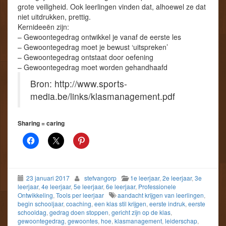
grote veiligheid. Ook leerlingen vinden dat, alhoewel ze dat
niet uitdrukken, prettig.
Kernideeën zijn:
– Gewoontegedrag ontwikkel je vanaf de eerste les
– Gewoontegedrag moet je bewust ‘uitspreken’
– Gewoontegedrag ontstaat door oefening
– Gewoontegedrag moet worden gehandhaafd
Bron: http://www.sports-
media.be/links/klasmanagement.pdf
Sharing = caring
23 januari 2017
stefvangorp
1e leerjaar
,
2e leerjaar
,
3e
leerjaar
,
4e leerjaar
,
5e leerjaar
,
6e leerjaar
,
Professionele
Ontwikkeling
,
Tools per leerjaar
aandacht krijgen van leerlingen
,
begin schooljaar
,
coaching
,
een klas stil krijgen
,
eerste indruk
,
eerste
schooldag
,
gedrag doen stoppen
,
gericht zijn op de klas
,
gewoontegedrag
,
gewoontes
,
hoe
,
klasmanagement
,
leiderschap
,