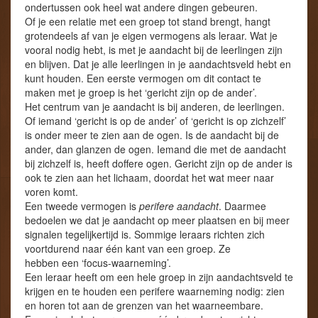
ondertussen ook heel wat andere dingen gebeuren.
Of je een relatie met een groep tot stand brengt, hangt
grotendeels af van je eigen vermogens als leraar. Wat je
vooral nodig hebt, is met je aandacht bij de leerlingen zijn
en blijven. Dat je alle leerlingen in je aandachtsveld hebt en
kunt houden. Een eerste vermogen om dit contact te
maken met je groep is het ‘gericht zijn op de ander’.
Het centrum van je aandacht is bij anderen, de leerlingen.
Of iemand ‘gericht is op de ander’ of ‘gericht is op zichzelf’
is onder meer te zien aan de ogen. Is de aandacht bij de
ander, dan glanzen de ogen. Iemand die met de aandacht
bij zichzelf is, heeft doffere ogen. Gericht zijn op de ander is
ook te zien aan het lichaam, doordat het wat meer naar
voren komt.
Een tweede vermogen is
perifere aandacht
. Daarmee
bedoelen we dat je aandacht op meer plaatsen en bij meer
signalen tegelijkertijd is. Sommige leraars richten zich
voortdurend naar één kant van een groep. Ze
hebben een ‘focus-waarneming’.
Een leraar heeft om een hele groep in zijn aandachtsveld te
krijgen en te houden een perifere waarneming nodig: zien
en horen tot aan de grenzen van het waarneembare.