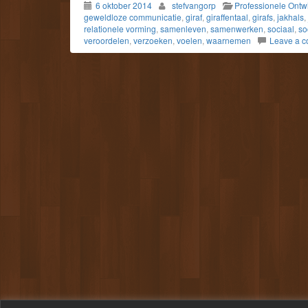
6 oktober 2014
stefvangorp
Professionele Ontw
geweldloze communicatie
,
giraf
,
giraffentaal
,
girafs
,
jakhals
,
relationele vorming
,
samenleven
,
samenwerken
,
sociaal
,
so
veroordelen
,
verzoeken
,
voelen
,
waarnemen
Leave a 