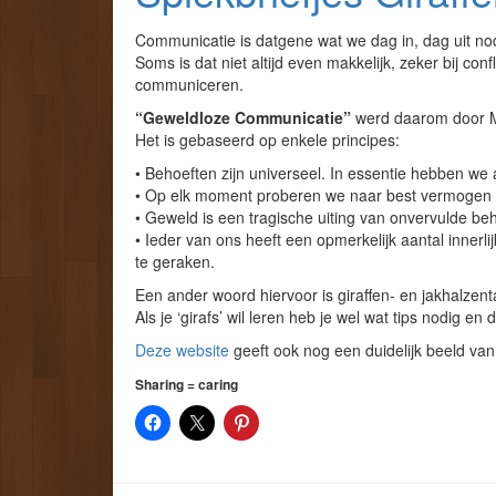
Communicatie is datgene wat we dag in, dag uit n
Soms is dat niet altijd even makkelijk, zeker bij con
communiceren.
“Geweldloze Communicatie”
werd daarom door Ma
Het is gebaseerd op enkele principes:
• Behoeften zijn universeel. In essentie hebben we
• Op elk moment proberen we naar best vermogen o
• Geweld is een tragische uiting van onvervulde be
• Ieder van ons heeft een opmerkelijk aantal inner
te geraken.
Een ander woord hiervoor is giraffen- en jakhalzent
Als je ‘girafs’ wil leren heb je wel wat tips nodig en 
Deze website
geeft ook nog een duidelijk beeld van 
Sharing = caring