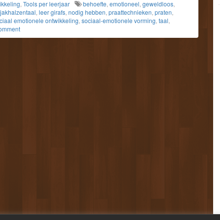
ikkeling
,
Tools per leerjaar
behoefte
,
emotioneel
,
geweldloos
,
jakhalzentaal
,
leer girafs
,
nodig hebben
,
praattechnieken
,
praten
,
ciaal emotionele ontwikkeling
,
sociaal-emotionele vorming
,
taal
,
comment