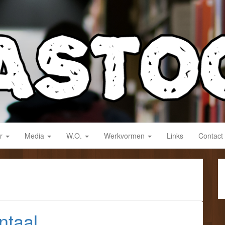
derwijs!
ar
Media
W.O.
Werkvormen
Links
Contact
ntaal