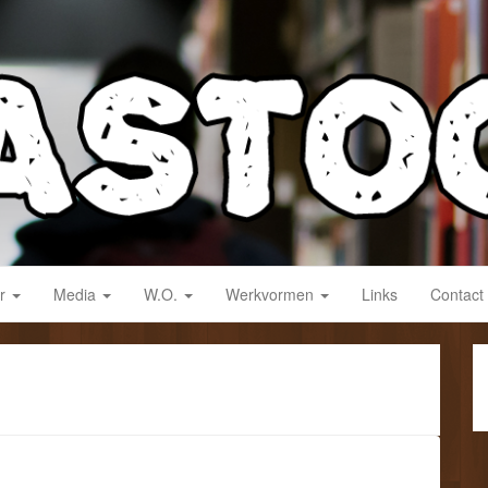
derwijs!
ar
Media
W.O.
Werkvormen
Links
Contact