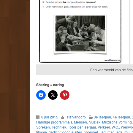
Een voorbeeld van de fich
Sharing = caring
8 juli 2015
stefvangorp
3e leerjaar
,
4e leerjaar
,
Handige programma's
,
Mensen
,
Muziek
,
Muzische Vorming
Spreken
,
Techniek
,
Tools per leerjaar
,
Verkeer
,
W.O.
,
Werkv
filmpje
,
gedicht
,
google sites
,
hoorspel
,
lied
,
maquette
,
muur