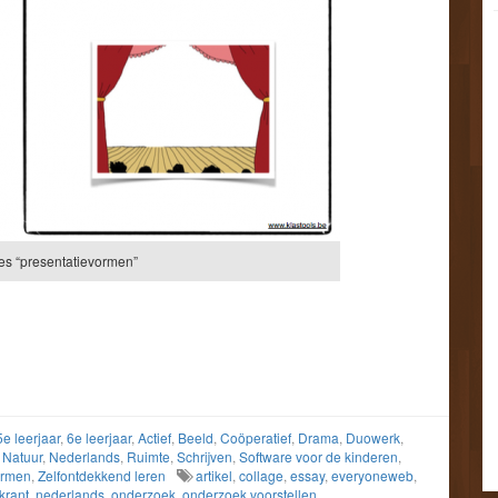
es “presentatievormen”
5e leerjaar
,
6e leerjaar
,
Actief
,
Beeld
,
Coöperatief
,
Drama
,
Duowerk
,
,
Natuur
,
Nederlands
,
Ruimte
,
Schrijven
,
Software voor de kinderen
,
ormen
,
Zelfontdekkend leren
artikel
,
collage
,
essay
,
everyoneweb
,
krant
,
nederlands
,
onderzoek
,
onderzoek voorstellen
,