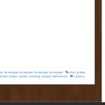
aar
,
3e leerjaar
,
4e leerjaar
,
5e leerjaar
,
6e leerjaar
druk
,
drukke
tmeter
,
praten
,
rumoer
,
rumoerig
,
sociaal
,
stemvolume
Leave a