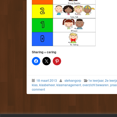
Sharing = caring
18 maart 2013
stefvangorp
1e leerjaar
,
2e leerj
klas
,
klasbeheer
,
klasmanagement
,
overzicht bewaren
,
praa
comment