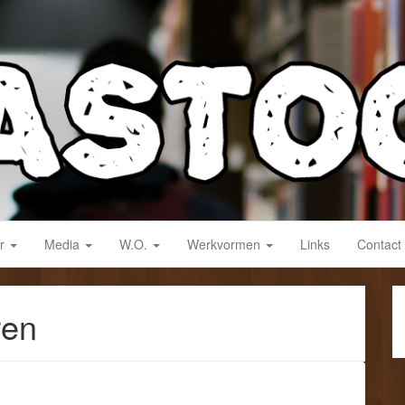
derwijs!
ar
Media
W.O.
Werkvormen
Links
Contact
ren