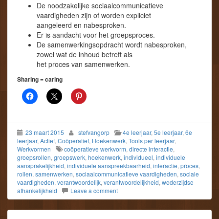
De noodzakelijke sociaalcommunicatieve
vaardigheden zijn of worden expliciet
aangeleerd en nabesproken.
Er is aandacht voor het groepsproces.
De samenwerkingsopdracht wordt nabesproken,
zowel wat de inhoud betreft als
het proces van samenwerken.
Sharing = caring
23 maart 2015
stefvangorp
4e leerjaar
,
5e leerjaar
,
6e
leerjaar
,
Actief
,
Coöperatief
,
Hoekenwerk
,
Tools per leerjaar
,
Werkvormen
coöperatieve werkvorm
,
directe interactie
,
groepsrollen
,
groepswerk
,
hoekenwerk
,
individueel
,
individuele
aansprakelijkheid
,
individuele aanspreekbaarheid
,
interactie
,
proces
,
rollen
,
samenwerken
,
sociaalcommunicatieve vaardigheden
,
sociale
vaardigheden
,
verantwoordelijk
,
verantwoordelijkheid
,
wederzijdse
afhankelijkheid
Leave a comment