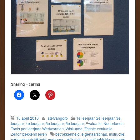
Sharing = caring
15 april 2016
stefvangorp
1e leerjaar
,
2e leerjaar
,
3e
leerjaar
,
4e leerjaar
,
5e leerjaar
,
6e leerjaar
,
Evaluatie
,
Nederlands
,
Tools per leerjaar
,
Werkvormen
,
Wiskunde
,
Zachte evaluatie
,
Zelfontdekkend leren
betrokkenheid
,
eigenaarschap
,
instructie
,
verantwoordelijkheid
,
verhogen
,
zelfevaluatie
,
zelfontdekkend leren
,