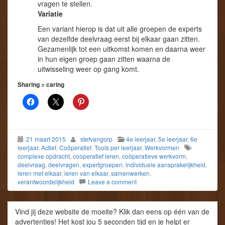
vragen te stellen.
Variatie
Een variant hierop is dat uit alle groepen de experts
van dezelfde deelvraag eerst bij elkaar gaan zitten.
Gezamenlijk tot een uitkomst komen en daarna weer
in hun eigen groep gaan zitten waarna de
uitwisseling weer op gang komt.
Sharing = caring
21 maart 2015
stefvangorp
4e leerjaar
,
5e leerjaar
,
6e
leerjaar
,
Actief
,
Coöperatief
,
Tools per leerjaar
,
Werkvormen
complexe opdracht
,
cooperatief leren
,
coöperatieve werkvorm
,
deelvraag
,
deelvragen
,
expertgroepen
,
individuele aansprakelijkheid
,
leren met elkaar
,
leren van elkaar
,
samenwerken
,
verantwoordelijkheid
Leave a comment
Vind jij deze website de moeite? Klik dan eens op één van de
advertenties! Het kost jou 5 seconden tijd en je helpt er