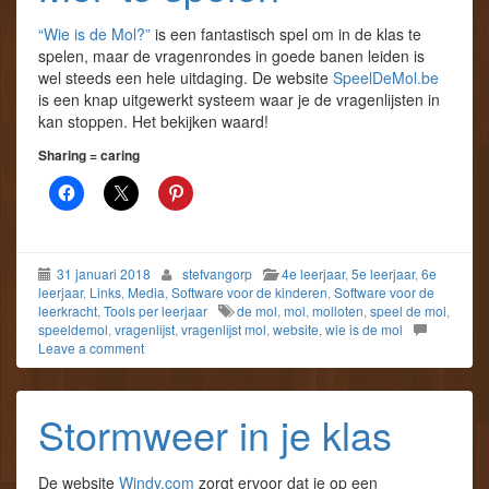
“Wie is de Mol?”
is een fantastisch spel om in de klas te
spelen, maar de vragenrondes in goede banen leiden is
wel steeds een hele uitdaging. De website
SpeelDeMol.be
is een knap uitgewerkt systeem waar je de vragenlijsten in
kan stoppen. Het bekijken waard!
Sharing = caring
31 januari 2018
stefvangorp
4e leerjaar
,
5e leerjaar
,
6e
leerjaar
,
Links
,
Media
,
Software voor de kinderen
,
Software voor de
leerkracht
,
Tools per leerjaar
de mol
,
mol
,
molloten
,
speel de mol
,
speeldemol
,
vragenlijst
,
vragenlijst mol
,
website
,
wie is de mol
Leave a comment
Stormweer in je klas
De website
Windy.com
zorgt ervoor dat je op een