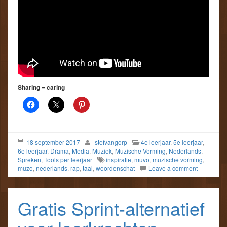
Sharing = caring
18 september 2017
stefvangorp
4e leerjaar
,
5e leerjaar
,
6e leerjaar
,
Drama
,
Media
,
Muziek
,
Muzische Vorming
,
Nederlands
,
Spreken
,
Tools per leerjaar
inspiratie
,
muvo
,
muzische vorming
,
muzo
,
nederlands
,
rap
,
taal
,
woordenschat
Leave a comment
Gratis Sprint-alternatief