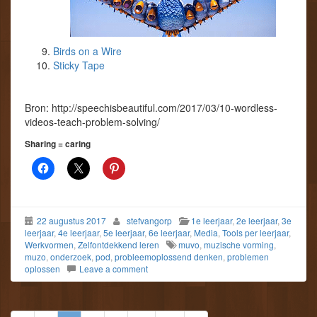
Birds on a Wire
Sticky Tape
Bron: http://speechisbeautiful.com/2017/03/10-wordless-
videos-teach-problem-solving/
Sharing = caring
22 augustus 2017
stefvangorp
1e leerjaar
,
2e leerjaar
,
3e
leerjaar
,
4e leerjaar
,
5e leerjaar
,
6e leerjaar
,
Media
,
Tools per leerjaar
,
Werkvormen
,
Zelfontdekkend leren
muvo
,
muzische vorming
,
muzo
,
onderzoek
,
pod
,
probleemoplossend denken
,
problemen
oplossen
Leave a comment