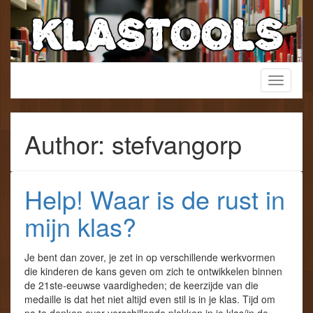
Skip
to
content
Een verzamelwebsite voor het lager onderwijs!
Toggle
KlasTools
navigati
Author:
stefvangorp
Help! Waar is de rust in
mijn klas?
Je bent dan zover, je zet in op verschillende werkvormen
die kinderen de kans geven om zich te ontwikkelen binnen
de 21ste-eeuwse vaardigheden; de keerzijde van die
medaille is dat het niet altijd even stil is in je klas. Tijd om