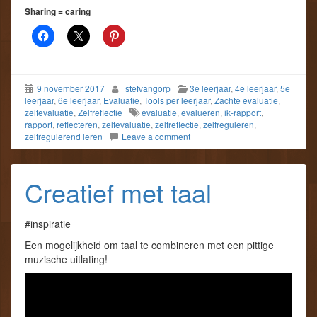
Sharing = caring
9 november 2017
stefvangorp
3e leerjaar
,
4e leerjaar
,
5e
leerjaar
,
6e leerjaar
,
Evaluatie
,
Tools per leerjaar
,
Zachte evaluatie
,
zelfevaluatie
,
Zelfreflectie
evaluatie
,
evalueren
,
ik-rapport
,
rapport
,
reflecteren
,
zelfevaluatie
,
zelfreflectie
,
zelfreguleren
,
zelfregulerend leren
Leave a comment
Creatief met taal
#inspiratie
Een mogelijkheid om taal te combineren met een pittige
muzische uitlating!