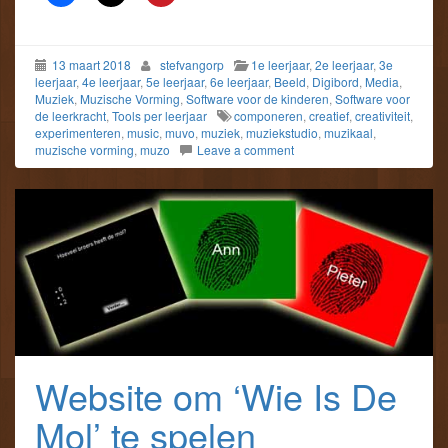
13 maart 2018
stefvangorp
1e leerjaar
,
2e leerjaar
,
3e
leerjaar
,
4e leerjaar
,
5e leerjaar
,
6e leerjaar
,
Beeld
,
Digibord
,
Media
,
Muziek
,
Muzische Vorming
,
Software voor de kinderen
,
Software voor
de leerkracht
,
Tools per leerjaar
componeren
,
creatief
,
creativiteit
,
experimenteren
,
music
,
muvo
,
muziek
,
muziekstudio
,
muzikaal
,
muzische vorming
,
muzo
Leave a comment
Website om ‘Wie Is De
Mol’ te spelen