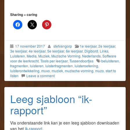
Sharing = caring
17 november 2017
stefvangorp
1e leerjaar
,
2e leerjaar
,
3e leerjaar
,
4e leerjaar
,
5e leerjaar
,
6e leerjaar
,
Digibord
,
Links
,
Luisteren
,
Media
,
Muziek
,
Muzische Vorming
,
Nederlands
,
Software
voor de leerkracht
,
Tools per leerjaar
,
Tussendoortjes
beluisteren
,
fragmenten
,
luisteren
,
luisterfragmenten
,
luisteroefening
,
luisterontwikkeling
,
muvo
,
muziek
,
muzische vorming
,
muzo
,
start to
listen
Leave a comment
Leeg sjabloon “ik-
rapport”
Via onderstaande link kan je een leeg sjabloon downloaden
van het
ik-rapport.