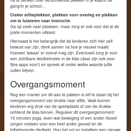
na te denken over verschillende plekken in je klas/in de
gang/in je school…
Creëer
stilteplekken, plekken voor overleg en plekken
om te luisteren naar instructie
.
Ga op zoek naar plaatsen, maar zorg er ook voor dat je de
juiste momenten uitkiest.
Hiernaast is het belangrijk dat de kinderen zich hier zelf
bewust van zijn, denk samen na hoe je visueel maakt
hoeveel ‘lawaai’ er overal mag zijn. Eventueel zorg je voor
een zichtbare decibelmeter in de klas (daar zijn ook zeer
fijne apps voor!) en spreek af onder welke waarde jullie
zullen blijven.
Overgangsmoment
Nog een manier om dit aan te pakken is stil te staan bij het
overgangsmoment van drukte naar stilte. Vaak komen
kinderen erg druk van de speelplaats of van de drukke
ochtend de klas binnen. Reguleer dit overgangsmoment:
10 minuten yoga, even wat beweging of een ander ritueel
zorgen meteen voor een heel ander gevoel en de
bijbehorende decibels. Hou het vol en installeer een nieuwe