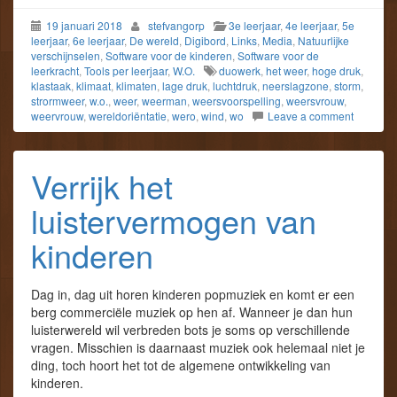
19 januari 2018
stefvangorp
3e leerjaar
,
4e leerjaar
,
5e
leerjaar
,
6e leerjaar
,
De wereld
,
Digibord
,
Links
,
Media
,
Natuurlijke
verschijnselen
,
Software voor de kinderen
,
Software voor de
leerkracht
,
Tools per leerjaar
,
W.O.
duowerk
,
het weer
,
hoge druk
,
klastaak
,
klimaat
,
klimaten
,
lage druk
,
luchtdruk
,
neerslagzone
,
storm
,
strormweer
,
w.o.
,
weer
,
weerman
,
weersvoorspelling
,
weersvrouw
,
weervrouw
,
wereldoriëntatie
,
wero
,
wind
,
wo
Leave a comment
Verrijk het
luistervermogen van
kinderen
Dag in, dag uit horen kinderen popmuziek en komt er een
berg commerciële muziek op hen af. Wanneer je dan hun
luisterwereld wil verbreden bots je soms op verschillende
vragen. Misschien is daarnaast muziek ook helemaal niet je
ding, toch hoort het tot de algemene ontwikkeling van
kinderen.