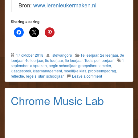
Bron:
www.lerenleukermaken.nl
Sharing = caring
17 oktober 2018
stefvangorp
1e leerjaar
,
2e leerjaar
,
3e
leerjaar
,
4e leerjaar
,
5e leerjaar
,
6e leerjaar
,
Tools per leerjaar
1
september
,
afspraken
,
begin schooljaar
,
groepsthermometer
,
klasgesprek
,
klasmanagement
,
moeilijke klas
,
probleemgedrag
,
reflectie
,
regels
,
start schooljaar
Leave a comment
Chrome Music Lab