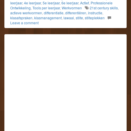
leerjaar
,
4e leerjaar
,
5e leerjaar
,
6e leerjaar
,
Actief
,
Professionele
Ontwikkeling
,
Tools per leerjaar
,
Werkvormen
21st century skills
,
actieve werkvormen
,
differentiatie
,
differentiëren
,
instructie
,
klasafspraken
,
klasmanagement
,
lawaai
,
stilte
,
stilteplekken
Leave a comment