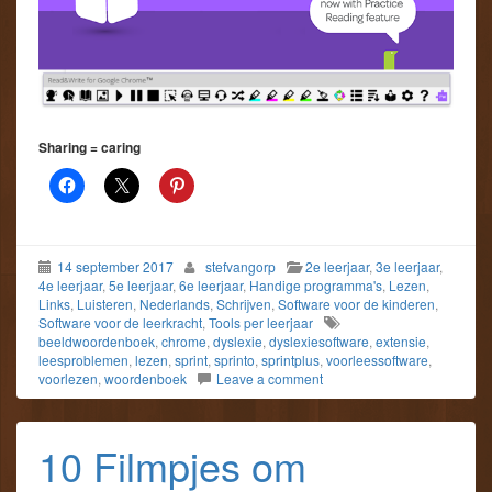
Sharing = caring
14 september 2017
stefvangorp
2e leerjaar
,
3e leerjaar
,
4e leerjaar
,
5e leerjaar
,
6e leerjaar
,
Handige programma's
,
Lezen
,
Links
,
Luisteren
,
Nederlands
,
Schrijven
,
Software voor de kinderen
,
Software voor de leerkracht
,
Tools per leerjaar
beeldwoordenboek
,
chrome
,
dyslexie
,
dyslexiesoftware
,
extensie
,
leesproblemen
,
lezen
,
sprint
,
sprinto
,
sprintplus
,
voorleessoftware
,
voorlezen
,
woordenboek
Leave a comment
10 Filmpjes om