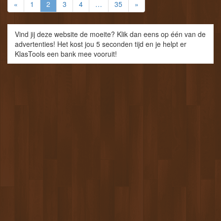
«
1
2
3
4
…
35
»
Vind jij deze website de moeite? Klik dan eens op één van de
advertenties! Het kost jou 5 seconden tijd en je helpt er
KlasTools een bank mee vooruit!