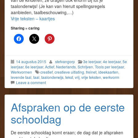
van de kinderen, ze dragen ook enorm bij tot je
taalonderwijs! (Je kan van hieruit spellingsregels
aanbieden, taalbeschouwing,…)
Vrije teksten – kaartjes
Sharing = caring
14 augustus 2015
stefvangorp
3e leerjaar
,
4e leerjaar
,
5e
leerjaar
,
6e leerjaar
,
Actief
,
Nederlands
,
Schrijven
,
Tools per leerjaar
,
Werkvormen
creatief
,
creatieve uitlating
,
freinet
,
ideekaarten
,
levende taal
,
taal
,
taalonderwijs
,
tekst
,
vrij
,
vrije teksten
,
werkvorm
Leave a comment
Afspraken op de eerste
schooldag
De eerste schooldag komt eraan; de dag dat je afspraken