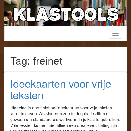
Skip
to
content
Een verzamelwebsite voor het lager onderwijs!
Toggle
KlasTools
navigati
Tag: freinet
Ideekaarten voor vrije
teksten
Hier vind je een heleboel ideekaarten voor vrije teksten
vorm te geven. Als kinderen zonder inspiratie zitten of
gewoon om standaard als werkvorm in je klas te gebruiken.
Vrije teksten kunnen niet alleen een creatieve uitlating zijn