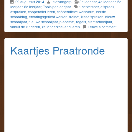
29 augustus 2014
stefvangorp
3e leerjaar
,
4e leerjaar
,
5e
leerjaar
,
6e leerjaar
,
Tools per leerjaar
1 september
,
afspraak
,
afspraken
,
cooperatief leren
,
coöperatieve werkvorm
,
eerste
schooldag
,
ervaringsgericht werken
,
freinet
,
klasafspraken
,
nieuw
schooljaar
,
nieuwe schooljaar
,
placemat
,
regels
,
start schooljaar
,
vanuit de kinderen
,
zelfonderzoekend leren
Leave a comment
Kaartjes Praatronde