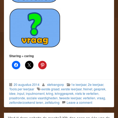
Sharing = caring
20 augustus 2014
stefvangorp
1e leerjaar
,
2e leerjaar
,
Tools per leerjaar
eerste graad
,
eerste leerjaar
,
freinet
,
gesprek
,
idee
,
input
,
inputmoment
,
kring
,
kringgesprek
,
niets te vertellen
,
praatronde
,
sociale vaardigheden
,
tweede leerjaar
,
vertellen
,
vraag
,
zelfonderzoekend leren
,
zelfsturing
Leave a comment
Vind jij deze website de moeite? Klik dan eens op één van de