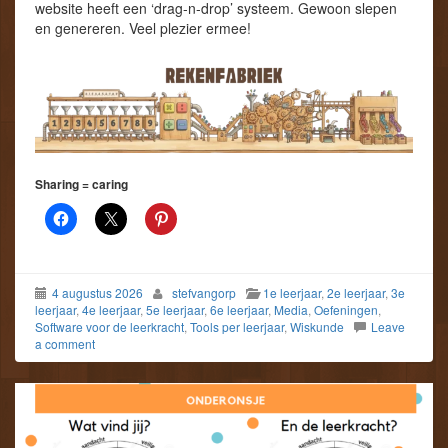
website heeft een ‘drag-n-drop’ systeem. Gewoon slepen
en genereren. Veel plezier ermee!
Sharing = caring
4 augustus 2026
stefvangorp
1e leerjaar
,
2e leerjaar
,
3e
leerjaar
,
4e leerjaar
,
5e leerjaar
,
6e leerjaar
,
Media
,
Oefeningen
,
Software voor de leerkracht
,
Tools per leerjaar
,
Wiskunde
Leave
a comment