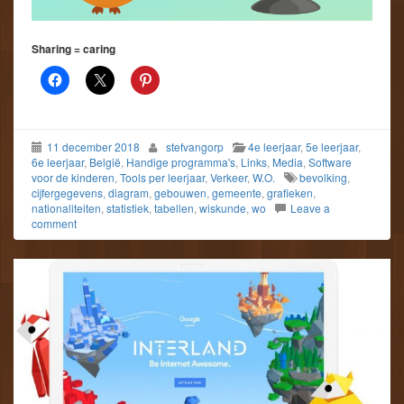
Sharing = caring
11 december 2018
stefvangorp
4e leerjaar
,
5e leerjaar
,
6e leerjaar
,
België
,
Handige programma's
,
Links
,
Media
,
Software
voor de kinderen
,
Tools per leerjaar
,
Verkeer
,
W.O.
bevolking
,
cijfergegevens
,
diagram
,
gebouwen
,
gemeente
,
grafieken
,
nationaliteiten
,
statistiek
,
tabellen
,
wiskunde
,
wo
Leave a
comment