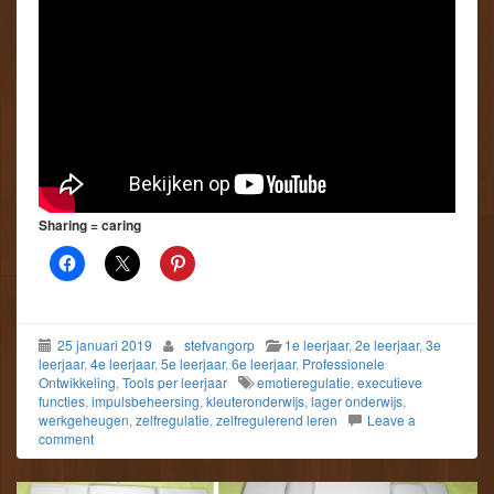
Sharing = caring
25 januari 2019
stefvangorp
1e leerjaar
,
2e leerjaar
,
3e
leerjaar
,
4e leerjaar
,
5e leerjaar
,
6e leerjaar
,
Professionele
Ontwikkeling
,
Tools per leerjaar
emotieregulatie
,
executieve
functies
,
impulsbeheersing
,
kleuteronderwijs
,
lager onderwijs
,
werkgeheugen
,
zelfregulatie
,
zelfregulerend leren
Leave a
comment