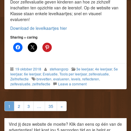
Door zelfevaluatie geven kinderen aan hoe ze zichzelf
inschatten ten opzichte van de leerstof. Op de website van
Klasse staan enkele levelkaartjes; snel en visueel
evalueren!
Download de levelkaartjes hier
Sharing = caring
19 oktober 2018
stefvangorp
3e leerjaar
,
4e leerjaar
,
5e
leerjaar
,
6e leerjaar
,
Evaluatie
,
Tools per leerjaar
,
zelfevaluatie
,
Zelfreflectie
brevetten
,
evalueren
,
levels
,
reflecteren
,
zelfevaluatie
,
zelfreflectie
Leave a comment
1
2
3
…
35
»
Vind jij deze website de moeite? Klik dan eens op één van de
advertenties! Het kost jou 5 seconden tijd en je helpt er