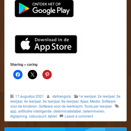
Sharing = caring
17 augustus 2021
stefvangorp
1e leerjaar
,
2e leerjaar
,
3e
leerjaar
,
4e leerjaar
,
5e leerjaar
,
6e leerjaar
,
Apps
,
Media
,
Software
voor de kinderen
,
Software voor de leerkracht
,
Tools per leerjaar
app
,
artificiële intelligentie
,
determinatietabel
,
determineren
,
digisprong
,
natuurpunt
,
tablet
Leave a comment