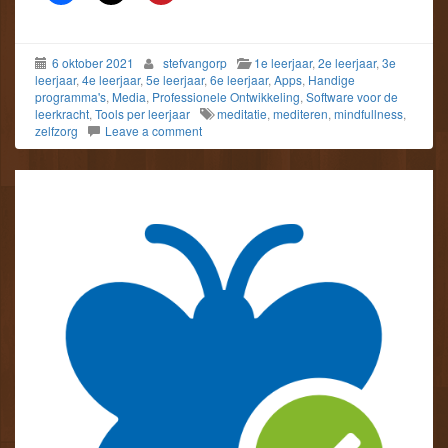
6 oktober 2021
stefvangorp
1e leerjaar
,
2e leerjaar
,
3e
leerjaar
,
4e leerjaar
,
5e leerjaar
,
6e leerjaar
,
Apps
,
Handige
programma's
,
Media
,
Professionele Ontwikkeling
,
Software voor de
leerkracht
,
Tools per leerjaar
meditatie
,
mediteren
,
mindfullness
,
zelfzorg
Leave a comment