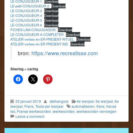
LE-CONJUGUEUR-1
Download
LE-petit-CONJUGUEUR-2
Download
LE-CONJUGUEUR-3
Download
LE-CONJUGUEUR-4
Download
LE-CONJUGUEUR-5
Download
LE-CONJUGUEUR-6
Download
FICHES-LAM-CONJUGAISON
Download
LE-CONJUGUEUR-A-COMPLETER
Download
ATELIER-verbes-en-ER-PRESENT-RITUEL
Download
ATELIER-verbes-en-ER-PRESENT-IND
Download
bron:
https://www.recreatisse.com
Sharing = caring
23 januari 2019
stefvangorp
4e leerjaar
,
5e leerjaar
,
6e
leerjaar
,
Frans
,
Tools per leerjaar
automatiseren
,
frans
,
franse
les
,
Franse werkwoorden
,
werkwoorden
,
werkwoorden vervoegen
Leave a comment