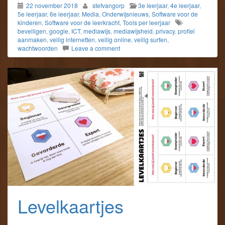
22 november 2018
stefvangorp
3e leerjaar
,
4e leerjaar
,
5e leerjaar
,
6e leerjaar
,
Media
,
Onderwijsnieuws
,
Software voor de
kinderen
,
Software voor de leerkracht
,
Tools per leerjaar
beveiligen
,
google
,
ICT
,
mediawijs
,
mediawijsheid
,
privacy
,
profiel
aanmaken
,
veilig internetten
,
veilig online
,
veilig surfen
,
wachtwoorden
Leave a comment
Levelkaartjes