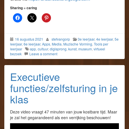
Sharing = caring
16 augustus 2021
stefvangorp
3e leerjaar
,
4e leerjaar
,
5e
leerjaar
,
6e leerjaar
,
Apps
,
Media
,
Muzische Vorming
,
Tools per
leerjaar
app
,
cultuur
,
digisprong
,
kunst
,
museum
,
virtueel
bezoek
Leave a comment
Executieve
functies/zelfsturing in je
klas
Deze video vraagt 47 minuten van jouw kostbare tijd. Maar
je zal het gegarandeerd als een verrijking beschouwen!