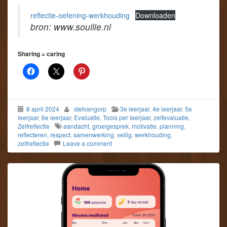
reflectie-oefening-werkhouding
Downloaden
bron: www.soullie.nl
Sharing = caring
8 april 2024
stefvangorp
3e leerjaar
,
4e leerjaar
,
5e
leerjaar
,
6e leerjaar
,
Evaluatie
,
Tools per leerjaar
,
zelfevaluatie
,
Zelfreflectie
aandacht
,
groeigesprek
,
motivatie
,
planning
,
reflecteren
,
respect
,
samenwerking
,
veilig
,
werkhouding
,
zelfreflectie
Leave a comment