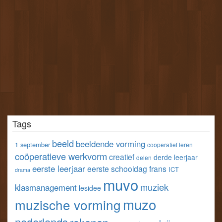
Tags
beeld
beeldende vorming
1 september
cooperatief leren
coöperatieve werkvorm
creatief
derde leerjaar
delen
eerste leerjaar
eerste schooldag
frans
ICT
drama
muvo
muziek
klasmanagement
lesidee
muzo
muzische vorming
nederlands
rekenen